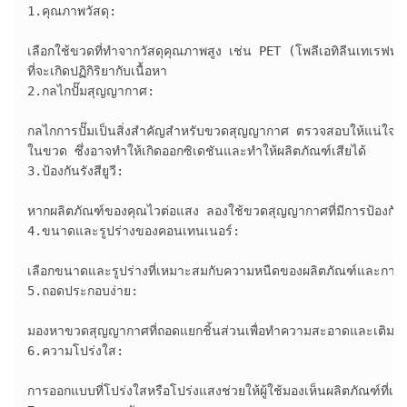
1.คุณภาพวัสดุ:

เลือกใช้ขวดที่ทำจากวัสดุคุณภาพสูง เช่น PET (โพลีเอทิลีนเทเรฟท
ที่จะเกิดปฏิกิริยากับเนื้อหา

2.กลไกปั๊มสุญญากาศ:

กลไกการปั๊มเป็นสิ่งสำคัญสำหรับขวดสุญญากาศ ตรวจสอบให้แน่ใจว่าได้
ในขวด ซึ่งอาจทำให้เกิดออกซิเดชันและทำให้ผลิตภัณฑ์เสียได้

3.ป้องกันรังสียูวี:

หากผลิตภัณฑ์ของคุณไวต่อแสง ลองใช้ขวดสุญญากาศที่มีการป้องกันรัง
4.ขนาดและรูปร่างของคอนเทนเนอร์:

เลือกขนาดและรูปร่างที่เหมาะสมกับความหนืดของผลิตภัณฑ์และการใช้
5.ถอดประกอบง่าย:

มองหาขวดสุญญากาศที่ถอดแยกชิ้นส่วนเพื่อทำความสะอาดและเติมได้ง
6.ความโปร่งใส:

การออกแบบที่โปร่งใสหรือโปร่งแสงช่วยให้ผู้ใช้มองเห็นผลิตภัณฑ์ที่เหลืออ