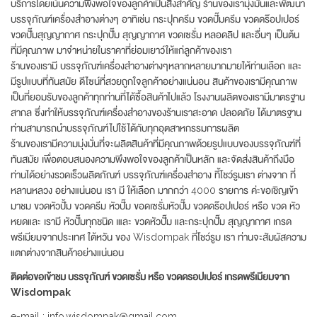
บริการโดยเน้นความพึงพอใจของลูกค้าเป็นสิ่งสำคัญ ร้านของเรามุ่งมั่นและพัฒนา
บรรจุภัณฑ์เครื่องสำอางต่างๆ อาทิเช่น กระปุกครีม ขวดปั๊มครีม ขวดดร๊อปเปอร์
ขวดปั๊มสุญญากาศ กระปุกปั๊ม สุญญากาศ ขวดเซรั่ม หลอดลิป และอื่นๆ เป็นต้น
ที่มีคุณภาพ มาจำหน่ายในราคาที่ย่อมเยาว์ให้แก่ลูกค้าของเรา
ร้านของเรามี บรรจุภัณฑ์เครื่องสำอางต่างๆหลากหลายมากมายให้ท่านเลือก และ
มีรูปแบบที่ทันสมัย ดีไซน์ที่สวยถูกใจลูกค้าอย่างแน่นอน สินค้าของเรามีคุณภาพ
เป็นที่ยอมรับของลูกค้าทุกท่านที่ได้ซื้อสินค้าไปแล้ว โรงงานผลิตของเรามีมาตรฐาน
สากล ซึ่งทำให้บรรจุภัณฑ์เครื่องสำอางของร้านเราสะอาด ปลอดภัย ได้มาตรฐาน
ท่านสามารถนำบรรจุภัณฑ์ไปใช้ได้กับทุกอุตสาหกรรมการผลิต
ร้านของเรามีความมุ่งมั่นที่จะผลิตสินค้าที่มีคุณภาพด้วยรูปแบบของบรรจุภัณฑ์ที่
ทันสมัย เพื่อตอบสนองความพึงพอใจของลูกค้าเป็นหลัก และจัดส่งสินค้าถึงมือ
ท่านได้อย่างรวดเร็วผลิตภัณฑ์ บรรจุภัณฑ์เครื่องสำอาง ที้โชว์รูมเรา ต่างจาก ที่
หลานหลวง อย่างแน่นอน เรา มี ให้เลือก มากกว่า 4000 รายการ ค่ะขอเชิญเข้า
มาชม ขวดหัวปั้ม ขวดครีม หัวปั๊ม ขอดเซรั่มหัวปั๊ม ขวดดร๊อปเปอร์ หรือ ขวด หัว
หยดและ เรามี หัวปั๊มทุกชนิด เและ ขวดหัวปั๊ม และกระปุกปั๊ม สุญญากาศ เกรด
พรีเมียมจากประเทศ ใต้หวัน ของ Wisdompak ที่โชว์รูม เรา ท่านจะสัมผัสความ
แตกต่างจากสินค้าอย่างแน่นอน
ติดต่อขอเข้าชม บรรจุภัณฑ์ ขวดเซรั่ม หรือ ขวดดรอปเปอร์ เกรดพรีเมียมจาก
Wisdompak
e-mail : info.wisdompak@gmail.com