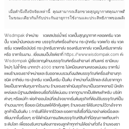
เมื่อคำนึงถึงปัจจัยเหล่านี้ คุณสามารถเลือกขวดสุญญากาศคุณภาพดี
ในขณะเดียวกันก็รับประกันอายุการใช้งานและประสิทธิภาพของผลิตภัณฑ์
Wisdmpak จำหน่าย ขวดสเปรย์น้ำแร่ ขวดปั๊มสุญญากาศ หลอดครีม ขวด
ปั๊ม ขวดน้ำมันหอมระเหย บรรจุภัณฑ์เครื่องสำอาง กระปุกครีม ขวดแก้ว เช่น ขวด
เซรั่ม ขวดดร๊อปเปอร์ กระปุกครีมราคาส่ง ซองครีมราคาส่ง ขวดปั๊มครีมราคาส่ง
หรือ ราคาโรงงาน….เยี่ยมชมเว็บไซต์เราที่ https://www.wisdompak.com ค่ะ
Wisdompak ผู้เชี่ยวชาญด้านบรรจุภัณฑ์เครื่องสำอางค์ สกินแคร์ เรามีแบบ
ใหม่ๆ ไม่ซ้ำใคร มากกว่า 4000 รายการ ไม่เหมือนหลานหลวงแน่นอน ราคาไม่
แพงร้านของเราจำหน่ายและรับออกแบบรวมถึงผลิตบรรจุภัณฑ์เครื่องสำอางทุก
ชนิด อาทิเช่น กระปุกครีม ขวดปั๊มครีม เป็นต้น จำหน่ายทั้งปลีกและส่งในราคาถูก
โดยเป็นราคาต้นทุนจากโรงงาน ร้านของเราดำเนินธุรกิจมาเป็นเวลาหลายปี มีหลัก
แหล่งและมีฐานผลิตชัดเจนเชื่อถือได้แน่นอน ราคาถูกมากเป็นพิเศษสำหรับ บริษัท
ต่างๆ หรือแม่ค้า พ่อค้าออนไลน์ที่สนใจอยากเริ่มต้นธุรกิจที่ต้องใช้บรรจุภัณฑ์เป็น
จำนวนมากๆ ซื้อเยอะมีส่วนลดให้อีกคุ้มสุดๆ ร้านของเราได้รับความไว้วางใจจาก
ลูกค้าเป็นอันดับ 1 การันตีได้จากรีวิวและยอดการสั่งซื้อที่มีมาอย่างต่อเนื่องและ
เพิ่มมากขึ้นเรื่อยๆ เราได้ดำเนินการผลิตบรรจุภัณฑ์สินค้าที่มีคุณภาพเทียบเท่า
ระดับโลก เพื่อรองรับความต้องการของลูกค้าทุกท่านได้อย่างทั่วถึง ร้านของเรา