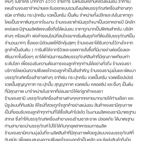
ใหม่ๆ ไม่ซ้ำใคร มากกว่า 4000 รายการ ไม่เหมือนหลานหลวงแน่นอน ราคาไม่
แพงร้านของเราจำหน่ายและรับออกแบบรวมถึงผลิตบรรจุภัณฑ์เครื่องสำอางทุก
ชนิด อาทิเช่น กระปุกครีม ขวดปั๊มครีม เป็นต้น จำหน่ายทั้งปลีกและส่งในราคาถูก
โดยเป็นราคาต้นทุนจากโรงงาน ร้านของเราดำเนินธุรกิจมาเป็นเวลาหลายปี มีหลัก
แหล่งและมีฐานผลิตชัดเจนเชื่อถือได้แน่นอน ราคาถูกมากเป็นพิเศษสำหรับ บริษัท
ต่างๆ หรือแม่ค้า พ่อค้าออนไลน์ที่สนใจอยากเริ่มต้นธุรกิจที่ต้องใช้บรรจุภัณฑ์เป็น
จำนวนมากๆ ซื้อเยอะมีส่วนลดให้อีกคุ้มสุดๆ ร้านของเราได้รับความไว้วางใจจาก
ลูกค้าเป็นอันดับ 1 การันตีได้จากรีวิวและยอดการสั่งซื้อที่มีมาอย่างต่อเนื่องและ
เพิ่มมากขึ้นเรื่อยๆ เราได้ดำเนินการผลิตบรรจุภัณฑ์สินค้าที่มีคุณภาพเทียบเท่า
ระดับโลก เพื่อรองรับความต้องการของลูกค้าทุกท่านได้อย่างทั่วถึง ร้านของเรา
บริการโดยเน้นความพึงพอใจของลูกค้าเป็นสิ่งสำคัญ ร้านของเรามุ่งมั่นและพัฒนา
บรรจุภัณฑ์เครื่องสำอางต่างๆ อาทิเช่น กระปุกครีม ขวดปั๊มครีม ขวดดร๊อปเปอร์
ขวดปั๊มสุญญากาศ กระปุกปั๊ม สุญญากาศ ขวดเซรั่ม หลอดลิป และอื่นๆ เป็นต้น
ที่มีคุณภาพ มาจำหน่ายในราคาที่ย่อมเยาว์ให้แก่ลูกค้าของเรา
ร้านของเรามี บรรจุภัณฑ์เครื่องสำอางต่างๆหลากหลายมากมายให้ท่านเลือก และ
มีรูปแบบที่ทันสมัย ดีไซน์ที่สวยถูกใจลูกค้าอย่างแน่นอน สินค้าของเรามีคุณภาพ
เป็นที่ยอมรับของลูกค้าทุกท่านที่ได้ซื้อสินค้าไปแล้ว โรงงานผลิตของเรามีมาตรฐาน
สากล ซึ่งทำให้บรรจุภัณฑ์เครื่องสำอางของร้านเราสะอาด ปลอดภัย ได้มาตรฐาน
ท่านสามารถนำบรรจุภัณฑ์ไปใช้ได้กับทุกอุตสาหกรรมการผลิต
ร้านของเรามีความมุ่งมั่นที่จะผลิตสินค้าที่มีคุณภาพด้วยรูปแบบของบรรจุภัณฑ์ที่
ทันสมัย เพื่อตอบสนองความพึงพอใจของลูกค้าเป็นหลัก และจัดส่งสินค้าถึงมือ