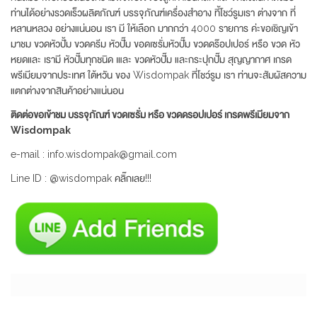
ท่านได้อย่างรวดเร็วผลิตภัณฑ์ บรรจุภัณฑ์เครื่องสำอาง ที้โชว์รูมเรา ต่างจาก ที่
หลานหลวง อย่างแน่นอน เรา มี ให้เลือก มากกว่า 4000 รายการ ค่ะขอเชิญเข้า
มาชม ขวดหัวปั้ม ขวดครีม หัวปั๊ม ขอดเซรั่มหัวปั๊ม ขวดดร๊อปเปอร์ หรือ ขวด หัว
หยดและ เรามี หัวปั๊มทุกชนิด เและ ขวดหัวปั๊ม และกระปุกปั๊ม สุญญากาศ เกรด
พรีเมียมจากประเทศ ใต้หวัน ของ Wisdompak ที่โชว์รูม เรา ท่านจะสัมผัสความ
แตกต่างจากสินค้าอย่างแน่นอน
ติดต่อขอเข้าชม บรรจุภัณฑ์ ขวดเซรั่ม หรือ ขวดดรอปเปอร์ เกรดพรีเมียมจาก
Wisdompak
e-mail : info.wisdompak@gmail.com
Line ID : @wisdompak คลิ๊กเลย!!!