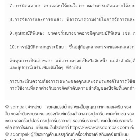
7.การติดฉลาก: ตรวจสอบให้แน่ใจว่าขวดสามารถติดฉลากได้ง่ายหรือมี
8.การจัดการและการขนส่ง: พิจารณาความง่ายในการจัดการและขนส่
9.คุณสมบัติพิเศษ: ขวดเซรั่มบางขวดอาจมีคุณสมบัติพิเศษ เช่น การไ
10.การปฏิบัติตามกฎระเบียบ: ขึ้นอยู่กับอุตสาหกรรมของคุณและกา
ต้นทุนการเป็นเจ้าของ: แม้ว่าราคาจะเป็นปัจจัยหนึ่ง แต่สิ่งสำคัญค
และอุปกรณ์เสริมเพิ่มเติมใดๆ ที่จำเป็น

การประเมินความต้องการเฉพาะของคุณและจุดประสงค์ในการใช้ขวดเซรั่
การใช้งานที่แตกต่างกันอาจจัดลำดับความสำคัญของปัจจัยที่แตกต่
Wisdmpak จำหน่าย ขวดสเปรย์น้ำแร่ ขวดปั๊มสุญญากาศ หลอดครีม ขวด
ปั๊ม ขวดน้ำมันหอมระเหย บรรจุภัณฑ์เครื่องสำอาง กระปุกครีม ขวดแก้ว เช่น ขวด
เซรั่ม ขวดดร๊อปเปอร์ กระปุกครีมราคาส่ง ซองครีมราคาส่ง ขวดปั๊มครีมราคาส่ง
หรือ ราคาโรงงาน….เยี่ยมชมเว็บไซต์เราที่ https://www.wisdompak.com ค่ะ
Wisdompak ผู้เชี่ยวชาญด้านบรรจุภัณฑ์เครื่องสำอางค์ สกินแคร์ เรามีแบบ