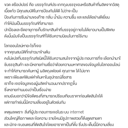
ขวด ดร๊อปเปอร์ คือ บรรจุภัณฑ์ประเภทถุงบรรจุของหรือสินค้าที่ผลิตจากวัสดุ
เนื้อแก้ว มีคุณสมบัติในการป้องกันได้ดี ไม่ว่าจะเป็น
ป้องกันการซึมผ่านของก๊าซ กลิ่น น้ำมัน ความชื้น และแสงได้อย่างดีเยี่ยม
ทำให้มันเป็นบรรจุภัณฑ์ที่สามารถ
ปกป้องและยืดอายุการเก็บรักษาสินค้าที่บรรจุอยู่ภายในได้ยาวนานเป็นพิเศษ
ดังนั้นมันจึงเป็นบรรจุภัณฑ์ที่ได้รับความนิยมในการใช้งาน
โลกออนไลน์หาอะไรก็เจอ
จากคุณสมบัติที่กล่าวมาข้างต้น
คงไม่แปลที่บรรจุภัณฑ์ชนิดนี้ได้รับความสนใจจากผู้ประกอบการที่จะเลือกนำมาใ
ช้บรรจุสินค้า และมีหลายท่านเชื่อว่าด้วยความมหาศาลของข้อมูลในโลกออนไลน์
จะทำให้สามารถค้นหาผู้ ผลิตถุงฟอยด์ คุณภาพ ได้ไม่ยาก
เพราะเพียงแค่พิมพ์คำค้นหาในอุปกรณ์สื่อสาร
เราก็จะเจอข้อมูลของผู้ผลิตจำนวนมากปรากฏขึ้น
ซึ่งหลายท่านมองว่าเป็นเรื่องง่าย
แถมยังบอกว่ามีข้อดีตรงที่สามารถเปรียบเทียบราคาก่อนตัดสินใจได้
แต่การทำเช่นนี้มีความเสี่ยงอยู่ในตัวเช่นกัน
เหตุผลเพราะ สิ่งที่ผู้ประกอบการเจอในระบบ internet
ส่วนใหญ่คือภาพและข้อความ รายไหนมีรูปภาพสวยก็ดึงดูดสายตา
และมักจะจบลงตรงที่ตัดสินใจโดยเอาราคาเป็นที่ตั้ง ซึ่งประเด็นนี้มีความเสี่ยง