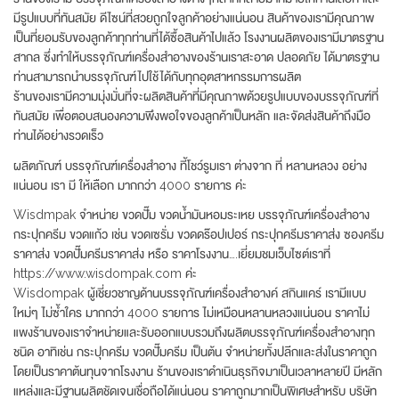
มีรูปแบบที่ทันสมัย ดีไซน์ที่สวยถูกใจลูกค้าอย่างแน่นอน สินค้าของเรามีคุณภาพ
เป็นที่ยอมรับของลูกค้าทุกท่านที่ได้ซื้อสินค้าไปแล้ว โรงงานผลิตของเรามีมาตรฐาน
สากล ซึ่งทำให้บรรจุภัณฑ์เครื่องสำอางของร้านเราสะอาด ปลอดภัย ได้มาตรฐาน
ท่านสามารถนำบรรจุภัณฑ์ไปใช้ได้กับทุกอุตสาหกรรมการผลิต
ร้านของเรามีความมุ่งมั่นที่จะผลิตสินค้าที่มีคุณภาพด้วยรูปแบบของบรรจุภัณฑ์ที่
ทันสมัย เพื่อตอบสนองความพึงพอใจของลูกค้าเป็นหลัก และจัดส่งสินค้าถึงมือ
ท่านได้อย่างรวดเร็ว
ผลิตภัณฑ์ บรรจุภัณฑ์เครื่องสำอาง ที้โชว์รูมเรา ต่างจาก ที่ หลานหลวง อย่าง
แน่นอน เรา มี ให้เลือก มากกว่า 4000 รายการ ค่ะ
Wisdmpak จำหน่าย ขวดปั๊ม ขวดน้ำมันหอมระเหย บรรจุภัณฑ์เครื่องสำอาง
กระปุกครีม ขวดแก้ว เช่น ขวดเซรั่ม ขวดดร๊อปเปอร์ กระปุกครีมราคาส่ง ซองครีม
ราคาส่ง ขวดปั๊มครีมราคาส่ง หรือ ราคาโรงงาน….เยี่ยมชมเว็บไซต์เราที่
https://www.wisdompak.com ค่ะ
Wisdompak ผู้เชี่ยวชาญด้านบรรจุภัณฑ์เครื่องสำอางค์ สกินแคร์ เรามีแบบ
ใหม่ๆ ไม่ซ้ำใคร มากกว่า 4000 รายการ ไม่เหมือนหลานหลวงแน่นอน ราคาไม่
แพงร้านของเราจำหน่ายและรับออกแบบรวมถึงผลิตบรรจุภัณฑ์เครื่องสำอางทุก
ชนิด อาทิเช่น กระปุกครีม ขวดปั๊มครีม เป็นต้น จำหน่ายทั้งปลีกและส่งในราคาถูก
โดยเป็นราคาต้นทุนจากโรงงาน ร้านของเราดำเนินธุรกิจมาเป็นเวลาหลายปี มีหลัก
แหล่งและมีฐานผลิตชัดเจนเชื่อถือได้แน่นอน ราคาถูกมากเป็นพิเศษสำหรับ บริษัท