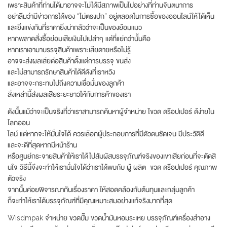
เพราะสินค้าที่ท่านได้มาอาจจะไม่ได้มีสภาพเป็นไปอย่างที่ท่านจินตนาการ
อย่าลืมว่ามีข่าวการได้ของ “ไม่ตรงปก” อยู่ตลอดในการซื้อของออนไลน์ให้ได้เห็น
และยิ่งแข่งกันที่ราคายิ่งน่ากลัวว่าจะเป็นของย้อมแมว
หากพลาดสั่งซื้อย่อมเสียเงินไปเปล่าๆ แต่ที่แย่กว่านั้นคือ
หากเราเอามาบรรจุสินค้าเพราะเสียดายหรือไม่รู้
อาจจะส่งผลเสียต่อสินค้าตั้งแต่การบรรจุ ขนส่ง
และไม่สามารถรักษาสินค้าได้ดีดังที่เราหวัง
และอาจจะกระทบไปถึงความเชื่อมั่นของลูกค้า
สิ่งเหล่านี้ส่งผลเสียระยะยาวให้กับการค้าของเรา
ดังนั้นแม้ว่าจะเป็นจริงที่ว่าเราสามารถค้นหาผู้จำหน่าย ไขวด ดร๊อปเปอร์ ด้ง่ายใน
โลกออน
ไลน์ แต่หากจะให้มั่นใจได้ ควรเลือกผู้ประกอบการที่มีตัวตนชัดเจน มีประวัติดี
และจะดีที่สุดหากมีหน้าร้าน
หรือศูนย์กระจายสินค้าให้เราได้ไปสัมผัสบรรจุภัณฑ์จริงของเขาเสียก่อนที่จะตัดสิ
นใจ วิธีนี้จึงจะทำให้เรามั่นใจได้ว่าเราได้พบกับ ผู้ ผลิต ขวด ดร๊อปเปอร์ คุณภาพ
ตัวจริง
จากนั้นค่อยพิจารณากันเรื่องราคา ให้สอดคล้องกับต้นทุนและกลุ่มลูกค้า
ก็จะทำให้เราได้บรรจุภัณฑ์ที่มีคุณเหมาะสมอย่างแท้จริงมากที่สุด
Wisdmpak จำหน่าย ขวดปั๊ม ขวดน้ำมันหอมระเหย บรรจุภัณฑ์เครื่องสำอาง