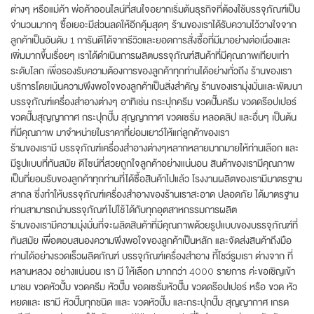
ต่างๆ หรือแม่ค้า พ่อค้าออนไลน์ที่สนใจอยากเริ่มต้นธุรกิจที่ต้องใช้บรรจุภัณฑ์เป็น
จำนวนมากๆ ซื้อเยอะมีส่วนลดให้อีกคุ้มสุดๆ ร้านของเราได้รับความไว้วางใจจาก
ลูกค้าเป็นอันดับ 1 การันตีได้จากรีวิวและยอดการสั่งซื้อที่มีมาอย่างต่อเนื่องและ
เพิ่มมากขึ้นเรื่อยๆ เราได้ดำเนินการผลิตบรรจุภัณฑ์สินค้าที่มีคุณภาพเทียบเท่า
ระดับโลก เพื่อรองรับความต้องการของลูกค้าทุกท่านได้อย่างทั่วถึง ร้านของเรา
บริการโดยเน้นความพึงพอใจของลูกค้าเป็นสิ่งสำคัญ ร้านของเรามุ่งมั่นและพัฒนา
บรรจุภัณฑ์เครื่องสำอางต่างๆ อาทิเช่น กระปุกครีม ขวดปั๊มครีม ขวดดร๊อปเปอร์
ขวดปั๊มสุญญากาศ กระปุกปั๊ม สุญญากาศ ขวดเซรั่ม หลอดลิป และอื่นๆ เป็นต้น
ที่มีคุณภาพ มาจำหน่ายในราคาที่ย่อมเยาว์ให้แก่ลูกค้าของเรา
ร้านของเรามี บรรจุภัณฑ์เครื่องสำอางต่างๆหลากหลายมากมายให้ท่านเลือก และ
มีรูปแบบที่ทันสมัย ดีไซน์ที่สวยถูกใจลูกค้าอย่างแน่นอน สินค้าของเรามีคุณภาพ
เป็นที่ยอมรับของลูกค้าทุกท่านที่ได้ซื้อสินค้าไปแล้ว โรงงานผลิตของเรามีมาตรฐาน
สากล ซึ่งทำให้บรรจุภัณฑ์เครื่องสำอางของร้านเราสะอาด ปลอดภัย ได้มาตรฐาน
ท่านสามารถนำบรรจุภัณฑ์ไปใช้ได้กับทุกอุตสาหกรรมการผลิต
ร้านของเรามีความมุ่งมั่นที่จะผลิตสินค้าที่มีคุณภาพด้วยรูปแบบของบรรจุภัณฑ์ที่
ทันสมัย เพื่อตอบสนองความพึงพอใจของลูกค้าเป็นหลัก และจัดส่งสินค้าถึงมือ
ท่านได้อย่างรวดเร็วผลิตภัณฑ์ บรรจุภัณฑ์เครื่องสำอาง ที้โชว์รูมเรา ต่างจาก ที่
หลานหลวง อย่างแน่นอน เรา มี ให้เลือก มากกว่า 4000 รายการ ค่ะขอเชิญเข้า
มาชม ขวดหัวปั้ม ขวดครีม หัวปั๊ม ขอดเซรั่มหัวปั๊ม ขวดดร๊อปเปอร์ หรือ ขวด หัว
หยดและ เรามี หัวปั๊มทุกชนิด เและ ขวดหัวปั๊ม และกระปุกปั๊ม สุญญากาศ เกรด