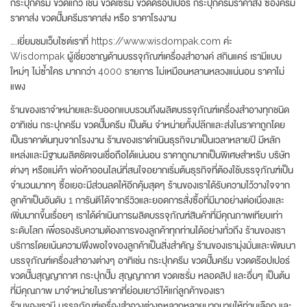
กระปุกครีม ขวดแก้ว เช่น ขวดเซรั่ม ขวดดร๊อปเปอร์ กระปุกครีมราคาส่ง ซองครีม
ราคาส่ง ขวดปั๊มครีมราคาส่ง หรือ ราคาโรงงาน
….เยี่ยมชมเว็บไซต์เราที่ https://www.wisdompak.com ค่ะ
Wisdompak ผู้เชี่ยวชาญด้านบรรจุภัณฑ์เครื่องสำอางค์ สกินแคร์ เรามีแบบ
ใหม่ๆ ไม่ซ้ำใคร มากกว่า 4000 รายการ ไม่เหมือนหลานหลวงแน่นอน ราคาไม่
แพง
ร้านของเราจำหน่ายและรับออกแบบรวมถึงผลิตบรรจุภัณฑ์เครื่องสำอางทุกชนิด
อาทิเช่น กระปุกครีม ขวดปั๊มครีม เป็นต้น จำหน่ายทั้งปลีกและส่งในราคาถูกโดย
เป็นราคาต้นทุนจากโรงงาน ร้านของเราดำเนินธุรกิจมาเป็นเวลาหลายปี มีหลัก
แหล่งและมีฐานผลิตชัดเจนเชื่อถือได้แน่นอน ราคาถูกมากเป็นพิเศษสำหรับ บริษัท
ต่างๆ หรือแม่ค้า พ่อค้าออนไลน์ที่สนใจอยากเริ่มต้นธุรกิจที่ต้องใช้บรรจุภัณฑ์เป็น
จำนวนมากๆ ซื้อเยอะมีส่วนลดให้อีกคุ้มสุดๆ ร้านของเราได้รับความไว้วางใจจาก
ลูกค้าเป็นอันดับ 1 การันตีได้จากรีวิวและยอดการสั่งซื้อที่มีมาอย่างต่อเนื่องและ
เพิ่มมากขึ้นเรื่อยๆ เราได้ดำเนินการผลิตบรรจุภัณฑ์สินค้าที่มีคุณภาพเทียบเท่า
ระดับโลก เพื่อรองรับความต้องการของลูกค้าทุกท่านได้อย่างทั่วถึง ร้านของเรา
บริการโดยเน้นความพึงพอใจของลูกค้าเป็นสิ่งสำคัญ ร้านของเรามุ่งมั่นและพัฒนา
บรรจุภัณฑ์เครื่องสำอางต่างๆ อาทิเช่น กระปุกครีม ขวดปั๊มครีม ขวดดร๊อปเปอร์
ขวดปั๊มสุญญากาศ กระปุกปั๊ม สุญญากาศ ขวดเซรั่ม หลอดลิป และอื่นๆ เป็นต้น
ที่มีคุณภาพ มาจำหน่ายในราคาที่ย่อมเยาว์ให้แก่ลูกค้าของเรา
ร้านของเรามี บรรจุภัณฑ์เครื่องสำอางต่างๆหลากหลายมากมายให้ท่านเลือก และ