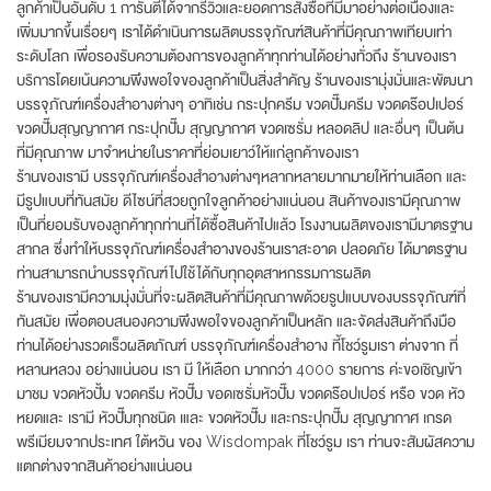
ลูกค้าเป็นอันดับ 1 การันตีได้จากรีวิวและยอดการสั่งซื้อที่มีมาอย่างต่อเนื่องและ
เพิ่มมากขึ้นเรื่อยๆ เราได้ดำเนินการผลิตบรรจุภัณฑ์สินค้าที่มีคุณภาพเทียบเท่า
ระดับโลก เพื่อรองรับความต้องการของลูกค้าทุกท่านได้อย่างทั่วถึง ร้านของเรา
บริการโดยเน้นความพึงพอใจของลูกค้าเป็นสิ่งสำคัญ ร้านของเรามุ่งมั่นและพัฒนา
บรรจุภัณฑ์เครื่องสำอางต่างๆ อาทิเช่น กระปุกครีม ขวดปั๊มครีม ขวดดร๊อปเปอร์
ขวดปั๊มสุญญากาศ กระปุกปั๊ม สุญญากาศ ขวดเซรั่ม หลอดลิป และอื่นๆ เป็นต้น
ที่มีคุณภาพ มาจำหน่ายในราคาที่ย่อมเยาว์ให้แก่ลูกค้าของเรา
ร้านของเรามี บรรจุภัณฑ์เครื่องสำอางต่างๆหลากหลายมากมายให้ท่านเลือก และ
มีรูปแบบที่ทันสมัย ดีไซน์ที่สวยถูกใจลูกค้าอย่างแน่นอน สินค้าของเรามีคุณภาพ
เป็นที่ยอมรับของลูกค้าทุกท่านที่ได้ซื้อสินค้าไปแล้ว โรงงานผลิตของเรามีมาตรฐาน
สากล ซึ่งทำให้บรรจุภัณฑ์เครื่องสำอางของร้านเราสะอาด ปลอดภัย ได้มาตรฐาน
ท่านสามารถนำบรรจุภัณฑ์ไปใช้ได้กับทุกอุตสาหกรรมการผลิต
ร้านของเรามีความมุ่งมั่นที่จะผลิตสินค้าที่มีคุณภาพด้วยรูปแบบของบรรจุภัณฑ์ที่
ทันสมัย เพื่อตอบสนองความพึงพอใจของลูกค้าเป็นหลัก และจัดส่งสินค้าถึงมือ
ท่านได้อย่างรวดเร็วผลิตภัณฑ์ บรรจุภัณฑ์เครื่องสำอาง ที้โชว์รูมเรา ต่างจาก ที่
หลานหลวง อย่างแน่นอน เรา มี ให้เลือก มากกว่า 4000 รายการ ค่ะขอเชิญเข้า
มาชม ขวดหัวปั้ม ขวดครีม หัวปั๊ม ขอดเซรั่มหัวปั๊ม ขวดดร๊อปเปอร์ หรือ ขวด หัว
หยดและ เรามี หัวปั๊มทุกชนิด เและ ขวดหัวปั๊ม และกระปุกปั๊ม สุญญากาศ เกรด
พรีเมียมจากประเทศ ใต้หวัน ของ Wisdompak ที่โชว์รูม เรา ท่านจะสัมผัสความ
แตกต่างจากสินค้าอย่างแน่นอน