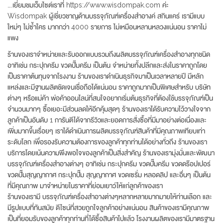
….เยี่ยมชมเว็บไซต์เราที่ https://www.wisdompak.com ค่ะ
Wisdompak ผู้เชี่ยวชาญด้านบรรจุภัณฑ์เครื่องสำอางค์ สกินแคร์ เรามีแบบ
ใหม่ๆ ไม่ซ้ำใคร มากกว่า 4000 รายการ ไม่เหมือนหลานหลวงแน่นอน ราคาไม่
แพง
ร้านของเราจำหน่ายและรับออกแบบรวมถึงผลิตบรรจุภัณฑ์เครื่องสำอางทุกชนิด
อาทิเช่น กระปุกครีม ขวดปั๊มครีม เป็นต้น จำหน่ายทั้งปลีกและส่งในราคาถูกโดย
เป็นราคาต้นทุนจากโรงงาน ร้านของเราดำเนินธุรกิจมาเป็นเวลาหลายปี มีหลัก
แหล่งและมีฐานผลิตชัดเจนเชื่อถือได้แน่นอน ราคาถูกมากเป็นพิเศษสำหรับ บริษัท
ต่างๆ หรือแม่ค้า พ่อค้าออนไลน์ที่สนใจอยากเริ่มต้นธุรกิจที่ต้องใช้บรรจุภัณฑ์เป็น
จำนวนมากๆ ซื้อเยอะมีส่วนลดให้อีกคุ้มสุดๆ ร้านของเราได้รับความไว้วางใจจาก
ลูกค้าเป็นอันดับ 1 การันตีได้จากรีวิวและยอดการสั่งซื้อที่มีมาอย่างต่อเนื่องและ
เพิ่มมากขึ้นเรื่อยๆ เราได้ดำเนินการผลิตบรรจุภัณฑ์สินค้าที่มีคุณภาพเทียบเท่า
ระดับโลก เพื่อรองรับความต้องการของลูกค้าทุกท่านได้อย่างทั่วถึง ร้านของเรา
บริการโดยเน้นความพึงพอใจของลูกค้าเป็นสิ่งสำคัญ ร้านของเรามุ่งมั่นและพัฒนา
บรรจุภัณฑ์เครื่องสำอางต่างๆ อาทิเช่น กระปุกครีม ขวดปั๊มครีม ขวดดร๊อปเปอร์
ขวดปั๊มสุญญากาศ กระปุกปั๊ม สุญญากาศ ขวดเซรั่ม หลอดลิป และอื่นๆ เป็นต้น
ที่มีคุณภาพ มาจำหน่ายในราคาที่ย่อมเยาว์ให้แก่ลูกค้าของเรา
ร้านของเรามี บรรจุภัณฑ์เครื่องสำอางต่างๆหลากหลายมากมายให้ท่านเลือก และ
มีรูปแบบที่ทันสมัย ดีไซน์ที่สวยถูกใจลูกค้าอย่างแน่นอน สินค้าของเรามีคุณภาพ
เป็นที่ยอมรับของลูกค้าทุกท่านที่ได้ซื้อสินค้าไปแล้ว โรงงานผลิตของเรามีมาตรฐาน