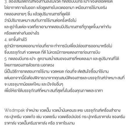
3. ลองใส่ผลิตภัณฑ์ของท่านลงในขวด ทดสอบบีบกระเปาะของหลอดหยด
ไล่อากาศภายในออก แล้วดูดสารในขวดออกมา เหมือนการใช้งานจริง
ทดลองหลายๆ ชิ้น แล้วดูปริมาณสารที่ดูดได้
ว่ามีปริมาณเหมาะสมกับการใช้งานต่อครั้งหรือไม่
และดูว่าในแต่ละขวดที่เราเอามาทดสอบมีปริมาณสารที่ถูกดูดขึ้นมาเท่ากัน
หรือแตกต่างกันอย่างไร
4. ยกขึ้นค้างไว้
ดูว่ามีการหยดออกมาก่อนที่เราจะทำการบีบเพื่อปล่อยสารออกมาหรือไม่
ซึ่งบรรจุภัณฑ์ ขวดหยด ที่ดี ไม่ควรมีการหยดลงการก่อนการบีบ
5. ทดลองบีบกระเปาะ ดูความสม่ำเสมอของสารที่หยดลงมา และดูปริมาณที่ได้
โดยการตวงสารด้วยกระบอกตวง
นี่เป็นวิธีการทดสอบการใช้งาน ขวดหยด ก่อนที่จะตัดสินใจซื้อมาใช้งาน
แต่นอกจากนี้ยังต้องพิจารณาจากคุณสมบัติของสารและบรรจุภัณฑ์ว่าเหมาะสมที่
จะบรรจุมากน้อยแค่ไหน และปัจจัยอื่นๆ
เพื่อให้เราได้บรรจุภัณฑ์ที่เหมาะสมที่สุดทั้งในเรื่องคุณภาพและราคา
Wisdmpak จำหน่าย ขวดปั๊ม ขวดน้ำมันหอมระเหย บรรจุภัณฑ์เครื่องสำอาง
กระปุกครีม ขวดแก้ว เช่น ขวดเซรั่ม ขวดดร๊อปเปอร์ กระปุกครีมราคาส่ง ซองครีม
ราคาส่ง ขวดปั๊มครีมราคาส่ง หรือ ราคาโรงงาน