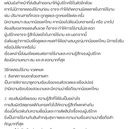
แต่มันยังทำหน้าที่ส่งสินค้าออกมาให้ผู้บริโภคใช้ในตัวอีกด้วย
หากไม่มีการทดลองใช้งานก่อน อาจจะทำให้เกิดความผิดพลาดในการใช้งาน
เช่น ปริมาณสารที่ควรจะถูกดูดและถูกหยดใช้แต่ละครั้ง
มีความเหมาะสมมากน้อยแค่ไหน หากน้อยไปต้องบีบหลายครั้ง หรือ มากไป
ต้องเสียเวลาหยดลงคืนขวด ก็อาจจะทำให้การใช้งานไม่สะดวก
ผู้บริโภคอาจจะรู้สึกไม่พอใจในการใช้งาน และนอกจากนี้
ยังต้องดูว่าการบีบเพื่อดูดและหยดทำได้อย่างสมบูรณ์มากน้อยแค่ไหน มีการรั่วซึม
หรือบีบได้ยากหรือไม่
เรื่องเหล่านี้ส่งผลโดยตรงต่อการใช้งานและความรู้สึกของผู้บริโภค
ต้องมีความเหมาะสม และสะดวกมากที่สุด
วิธีทดสอบใช้งาน ขวดหยด
1. สังเกตภายนอกด้วยสายตา
เป็นการพิจารณาดูความเรียบร้อยของตัวขวดและดร๊อปเปอร์
ว่ามีความเรียบร้อยสวยงามและมีความน่าเชื่อถือมากน้อยแค่ไหน
2. ลองสัมผัสโดยรอบ ความรู้สึกที่ได้รับเป็นอย่างไร
การสัมผัสวัสดุเกรดดีกับเกรดทั่วไปให้ความรู้สึกที่แตกต่างกัน
เรื่องนี้เกี่ยวพันกับความเชื่อมั่นและการตัดสินใจซื้อของผู้บริโภค
ยิ่งเป็นการใช้งานกับสินค้ากลุ่มสุขภาพและความงามเรื่องความน่าเชื่อถือสำ
คัญมากที่สุด