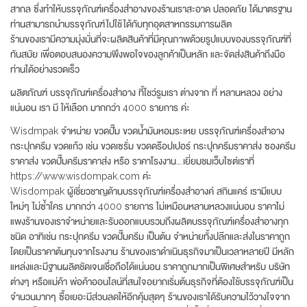
สากล ซึ่งทำให้บรรจุภัณฑ์เครื่องสำอางของร้านเราสะอาด ปลอดภัย ได้มาตรฐาน
ท่านสามารถนำบรรจุภัณฑ์ไปใช้ได้กับทุกอุตสาหกรรมการผลิต
ร้านของเรามีความมุ่งมั่นที่จะผลิตสินค้าที่มีคุณภาพด้วยรูปแบบของบรรจุภัณฑ์ที่
ทันสมัย เพื่อตอบสนองความพึงพอใจของลูกค้าเป็นหลัก และจัดส่งสินค้าถึงมือ
ท่านได้อย่างรวดเร็ว
ผลิตภัณฑ์ บรรจุภัณฑ์เครื่องสำอาง ที้โชว์รูมเรา ต่างจาก ที่ หลานหลวง อย่าง
แน่นอน เรา มี ให้เลือก มากกว่า 4000 รายการ ค่ะ
Wisdmpak จำหน่าย ขวดปั๊ม ขวดน้ำมันหอมระเหย บรรจุภัณฑ์เครื่องสำอาง
กระปุกครีม ขวดแก้ว เช่น ขวดเซรั่ม ขวดดร๊อปเปอร์ กระปุกครีมราคาส่ง ซองครีม
ราคาส่ง ขวดปั๊มครีมราคาส่ง หรือ ราคาโรงงาน….เยี่ยมชมเว็บไซต์เราที่
https://www.wisdompak.com ค่ะ
Wisdompak ผู้เชี่ยวชาญด้านบรรจุภัณฑ์เครื่องสำอางค์ สกินแคร์ เรามีแบบ
ใหม่ๆ ไม่ซ้ำใคร มากกว่า 4000 รายการ ไม่เหมือนหลานหลวงแน่นอน ราคาไม่
แพงร้านของเราจำหน่ายและรับออกแบบรวมถึงผลิตบรรจุภัณฑ์เครื่องสำอางทุก
ชนิด อาทิเช่น กระปุกครีม ขวดปั๊มครีม เป็นต้น จำหน่ายทั้งปลีกและส่งในราคาถูก
โดยเป็นราคาต้นทุนจากโรงงาน ร้านของเราดำเนินธุรกิจมาเป็นเวลาหลายปี มีหลัก
แหล่งและมีฐานผลิตชัดเจนเชื่อถือได้แน่นอน ราคาถูกมากเป็นพิเศษสำหรับ บริษัท
ต่างๆ หรือแม่ค้า พ่อค้าออนไลน์ที่สนใจอยากเริ่มต้นธุรกิจที่ต้องใช้บรรจุภัณฑ์เป็น
จำนวนมากๆ ซื้อเยอะมีส่วนลดให้อีกคุ้มสุดๆ ร้านของเราได้รับความไว้วางใจจาก