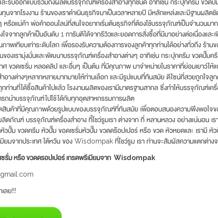
ะรับออกแบบรวมถึงผลิตบรรจุภัณฑ์เครื่องสำอางทุกชนิด อาทิเช่น กระปุกครีม ขวดปั๊มค
ทุนจากโรงงาน ร้านของเราดำเนินธุรกิจมาเป็นเวลาหลายปี มีหลักแหล่งและมีฐานผลิตชัด
 หรือแม่ค้า พ่อค้าออนไลน์ที่สนใจอยากเริ่มต้นธุรกิจที่ต้องใช้บรรจุภัณฑ์เป็นจำนวนมากๆ
ใจจากลูกค้าเป็นอันดับ 1 การันตีได้จากรีวิวและยอดการสั่งซื้อที่มีมาอย่างต่อเนื่องและเพิ
ุณภาพเทียบเท่าระดับโลก เพื่อรองรับความต้องการของลูกค้าทุกท่านได้อย่างทั่วถึง ร้า
านของเรามุ่งมั่นและพัฒนาบรรจุภัณฑ์เครื่องสำอางต่างๆ อาทิเช่น กระปุกครีม ขวดปั๊มคร
ขวดเซรั่ม หลอดลิป และอื่นๆ เป็นต้น ที่มีคุณภาพ มาจำหน่ายในราคาที่ย่อมเยาว์ให้แก
งสำอางต่างๆหลากหลายมากมายให้ท่านเลือก และมีรูปแบบที่ทันสมัย ดีไซน์ที่สวยถูกใจลูก
ุกท่านที่ได้ซื้อสินค้าไปแล้ว โรงงานผลิตของเรามีมาตรฐานสากล ซึ่งทำให้บรรจุภัณฑ์เค
รถนำบรรจุภัณฑ์ไปใช้ได้กับทุกอุตสาหกรรมการผลิต
ผลิตสินค้าที่มีคุณภาพด้วยรูปแบบของบรรจุภัณฑ์ที่ทันสมัย เพื่อตอบสนองความพึงพอใจขอ
วผลิตภัณฑ์ บรรจุภัณฑ์เครื่องสำอาง ที้โชว์รูมเรา ต่างจาก ที่ หลานหลวง อย่างแน่นอน เ
วปั้ม ขวดครีม หัวปั๊ม ขอดเซรั่มหัวปั๊ม ขวดดร๊อปเปอร์ หรือ ขวด หัวหยดและ เรามี หัวป
เมียมจากประเทศ ใต้หวัน ของ Wisdompak ที่โชว์รูม เรา ท่านจะสัมผัสความแตกต่างจ
วดเซรั่ม หรือ ขวดดรอปเปอร์ เกรดพรีเมียมจาก Wisdompak
@gmail.com
เลย!!!