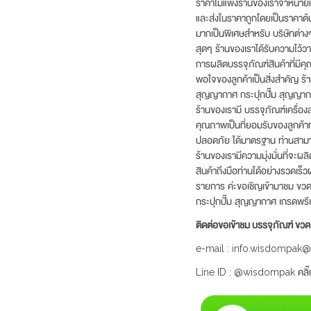
ราคาไม่แพงร้านของเราจำหน่ายแล
และส่งในราคาถูกโดยเป็นราคาต้น
มากเป็นพิเศษสำหรับ บริษัทต่างๆ
สุดๆ ร้านของเราได้รับความไว้วาง
การผลิตบรรจุภัณฑ์สินค้าที่มีค
พอใจของลูกค้าเป็นสิ่งสำคัญ ร้
สุญญากาศ กระปุกปั๊ม สุญญากาศ 
ร้านของเรามี บรรจุภัณฑ์เครื่อ
คุณภาพเป็นที่ยอมรับของลูกค้าท
ปลอดภัย ได้มาตรฐาน ท่านสามา
ร้านของเรามีความมุ่งมั่นที่จะ
สินค้าถึงมือท่านได้อย่างรวดเร็
รายการ ค่ะขอเชิญเข้ามาชม ขวดหั
กระปุกปั๊ม สุญญากาศ เกรดพรี
ติดต่อขอเข้าชม บรรจุภัณฑ์ ข
e-mail : info.wisdompak
Line ID : @wisdompak คลิ๊ก