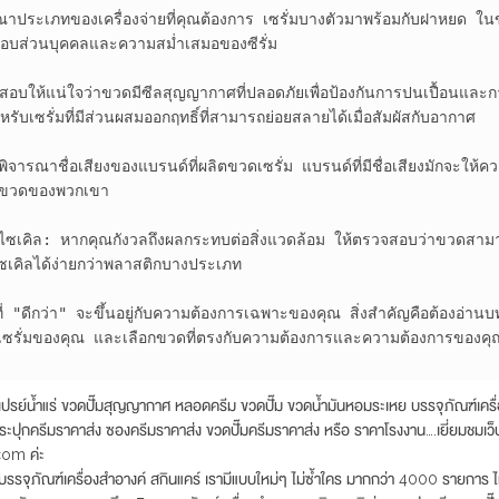
ประเภทของเครื่องจ่ายที่คุณต้องการ เซรั่มบางตัวมาพร้อมกับฝาหยด ในขณ
มชอบส่วนบุคคลและความสม่ำเสมอของซีรั่ม

ให้แน่ใจว่าขวดมีซีลสุญญากาศที่ปลอดภัยเพื่อป้องกันการปนเปื้อนและการ
สำหรับเซรั่มที่มีส่วนผสมออกฤทธิ์ที่สามารถย่อยสลายได้เมื่อสัมผัสกับอากาศ

ิจารณาชื่อเสียงของแบรนด์ที่ผลิตขวดเซรั่ม แบรนด์ที่มีชื่อเสียงมักจะให้
ับขวดของพวกเขา

เคิล: หากคุณกังวลถึงผลกระทบต่อสิ่งแวดล้อม ให้ตรวจสอบว่าขวดสามารถ
ซเคิลได้ง่ายกว่าพลาสติกบางประเภท

มที่ "ดีกว่า" จะขึ้นอยู่กับความต้องการเฉพาะของคุณ สิ่งสำคัญคือต้องอ่านบ
ซรั่มของคุณ และเลือกขวดที่ตรงกับความต้องการและความต้องการของคุณ
น้ำแร่ ขวดปั๊มสุญญากาศ หลอดครีม ขวดปั๊ม ขวดน้ำมันหอมระเหย บรรจุภัณฑ์เครื่
ระปุกครีมราคาส่ง ซองครีมราคาส่ง ขวดปั๊มครีมราคาส่ง หรือ ราคาโรงงาน….เยี่ยมชมเว็บไ
om ค่ะ
รรจุภัณฑ์เครื่องสำอางค์ สกินแคร์ เรามีแบบใหม่ๆ ไม่ซ้ำใคร มากกว่า 4000 รายการ