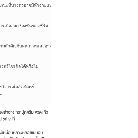
ะที่บางตัวอาจมีหัวจ่ายแบบปั๊ม 

เกิดออกซิเดชันของซีรั่ม 

ความสำคัญกับคุณภาพและอาจมีคุณสมบัติเพิ่มเติม เช่น 

รีไซเคิลได้หรือไม่ 

ทวิจารณ์ผลิตภัณฑ์ 



องสำอาง กระปุกครีม ขวดแก้ว
ซต์เราที่
 ไม่เหมือนหลานหลวงแน่นอน