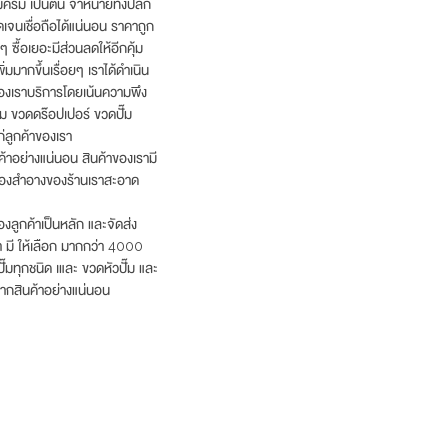
รีม เป็นต้น จำหน่ายทั้งปลีก
เจนเชื่อถือได้แน่นอน ราคาถูก
 ซื้อเยอะมีส่วนลดให้อีกคุ้ม
่มมากขึ้นเรื่อยๆ เราได้ดำเนิน
นของเราบริการโดยเน้นความพึง
ีม ขวดดร๊อปเปอร์ ขวดปั๊ม
่ลูกค้าของเรา
ค้าอย่างแน่นอน สินค้าของเรามี
รื่องสำอางของร้านเราสะอาด
งลูกค้าเป็นหลัก และจัดส่ง
รา มี ให้เลือก มากกว่า 4000
ั๊มทุกชนิด เและ ขวดหัวปั๊ม และ
ากสินค้าอย่างแน่นอน