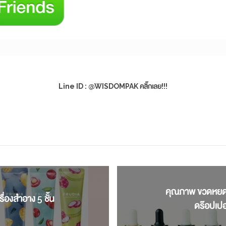
Line ID : @WISDOMPAK คลิ๊กเลย!!!
คุณภาพ ขวดหยด
่องสำอาง 5 ชั้น
ดร๊อปเปอ