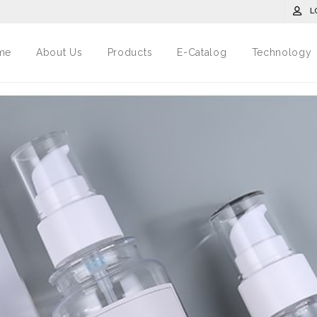
L
me
About Us
Products
E-Catalog
Technology