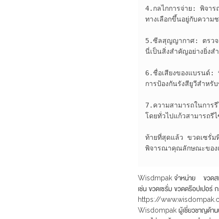
4.กลไกการจ่าย: พิจารณา
ทางเลือกขึ้นอยู่กับควา
5.ซีลสุญญากาศ: ตรวจสอบ
นี่เป็นสิ่งสำคัญอย่างยิ่ง
6.ชื่อเสียงของแบรนด์: พ
การป้องกันรังสียูวีสำหร
7.ความสามารถในการรีไซ
โดยทั่วไปแก้วสามารถรีไ
ท้ายที่สุดแล้ว ขวดเซรั่
พิจารณาคุณลักษณะของเ
Wisdmpak จำหน่าย ขวดสเปรย์
เช่น ขวดเซรั่ม ขวดดร๊อปเปอร์ ก
https://www.wisdompak.c
Wisdompak ผู้เชี่ยวชาญด้านบ