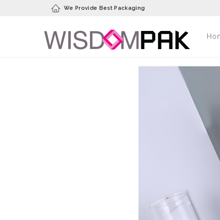
We Provide Best Packaging
Ho