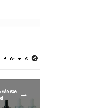
 หรือ ขวด
ร์