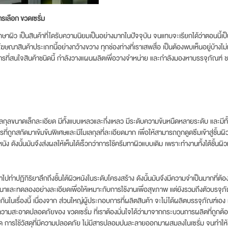
ารเลือก
ขวดเซรั่ม
กษาผิว เป็นสินค้าที่ไดรับความนิยมเป็นอย่างมากในปัจจุบัน จนแทบจะเรียกได้ว่าตอนนี้เป็น
ษณาสินค้าประเภทนี้อย่างกว้างขวาง ทุกช่องท่างที่เราเสพสื่อ เป็นต้องพบเห็นอยู่บ้างไม่ม
รที่สนใจสินค้าชนิดนี้ กำลังวางแผนผลิตเพื่อวางจำหน่าย และกำลังมองหาบรรจุภัณฑ์
ช
ีโมเลกุลขนาดเล็กละเอียด มีทั้งแบบเหลวและกึ่งเหลว มีระดับความข้นหนืดหลายระดับ และมีท
ถูกสกัดมาเข้มข้นพิเศษและมีโมเลกุลที่ละเอียดมาก เพื่อให้สามารถถูกดูดซึมเข้าสู่ชั้นผิ
ัง ดังนั้นมันจึงส่งผลให้เห็นได้เร็วกว่าการใช้ครีมทาผิวแบบเดิม เพราะทำงานทั้งใต้ชั้น
่เข้าไปทำปฏิกิริยาลึกถึงชั้นใต้ผิวหนังในระดับโครงสร้าง ดังนั้นมันจึงมีความจำเป็นมากที่ต
ัฒนาและทดลองอย่างละเอียดเพื่อให้เหมาะกับการใช้งานเพื่อสุขภาพ แต่ยังรวมถึงตัวบรจุภัณฑ
นในเรื่องนี้ เนื่องจาก ส่วนใหญ่ผู้ประกอบการที่ผลิตสินค้า จะไม่ได้ผลิตบรรจุภัณฑ์เอง แ
ื่องความสะอาดปลอดภัยของ
ขวดเซรั่ม
ที่เราต้องมั่นใจได้ว่ามาจากกระบวนการผลิตที่ถูกต
ด การใช้วัสดุที่มีความปลอดภัย ไม่มีสารปลอมปนละลายออกมาผสมลงในเซรั่ม จนทำให