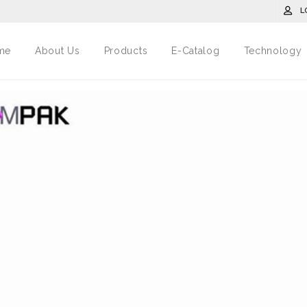
L
me
About Us
Products
E-Catalog
Technology