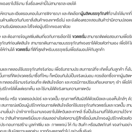
ของเราไปใช้งาน ซึ่งเรื่องเหล่านี้ไม่สามารถละเลยได้
งให้ความละเอียดรอบคอบในการพิจารณา และคัดเลือก
ผู้ผลิตบรรจุภัณฑ์
ที่วางใจได้มากท
นด้านเดียวกันกับเราสั่งสินค้าของเขาหรือไม่ และยังต้องตรวจสอบสินค้าว่ามีความปลอดภัยว
ความรับผิดชอบและใส่ใจต่อผู้บริโภคของเราด้วย
และต้องการข้อมูลเพิ่มเติมเกี่ยวกับการเลือกใช้
ขวดเซรั่ม
สามารถติดต่อสอบถามเพื่อรับข
ภัณฑ์ก่อนตัดสินใจ สามารถเดินทางมาชมบรรจุภัณฑ์ของเราได้ด้วยตัวท่านเอง เพื่อให้
อให้ท่านได้
ขวดเซรั่ม
ที่ดีที่สุดสำหรับบรรจุเซรั่มเพื่อส่งมอบให้กับลูกค้า
้ชมและทดลองใช้บรรจุภัณฑ์จริงก่อน เพื่อรับทราบประสบการณ์ที่จะเกิดขึ้นกับลูกค้า ทั้ง
้นการที่คิดว่ขวดเซรั่มาซื้อที่ไหน ก็เหมือนกันไม่เป็นจริงแน่นอน ควรเลือกซื้อจากผู้ผลิต
ละทดลองใช้งานจริงก่อนที่จะตัดสินใจเลือก และควรมีการเปรียบเทียบหลายๆ เจ้า เพื่อให้ได้บ
บริโภคได้ตั้งแต่แรกเห็น และใช้งานได้ดีจริงตามความคาดหวัง
ดเซรั่ม หรือ ขวดดรอปเปอร์ และขวดปั๊ม คุณภาพที่สัมผัสได้ด้วยมือและมองเห็นใกล้ๆ ด้ว
สบการณ์เสมือนผู้บริโภคก่อนการตัดสินใจเลือกใช้บรรจุภัณฑ์ขวดเซรั่มและขวดปั๊ม สามาร
งงานชั้นนำ นำเข้าจากโรงงานของเราในไต้หวันและเกาหลี ซึ่งเป็นโรงงานที่ได้รับความไว้
ง ว่าสินค้าเกรดพรีเมี่ยมจะส่งผลอย่างไรต่อความรู้สึกเชื่อมั่นสนใจของผู้บริโภคด้วยตั
ประกอบการสร้าง มูลค่าเพิ่ม และ ภาพพจน์ ให้ กับ สินค้า หรือผลิตภัณฑ์ ของท่านอย่
า คุณจะสัมผัสความแตกต่าง จากท้องตลาดทั่วไป อย่างสิ้นเชิงค่ะ