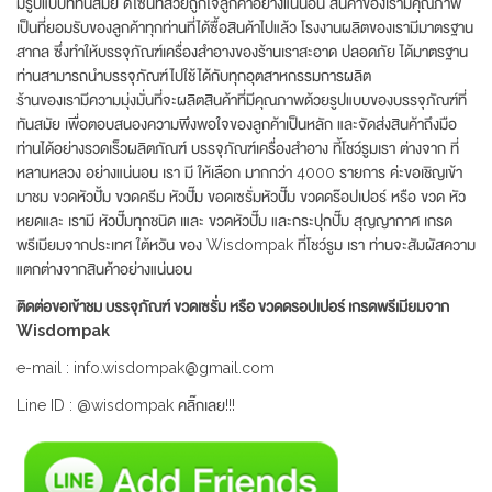
มีรูปแบบที่ทันสมัย ดีไซน์ที่สวยถูกใจลูกค้าอย่างแน่นอน สินค้าของเรามีคุณภาพ
เป็นที่ยอมรับของลูกค้าทุกท่านที่ได้ซื้อสินค้าไปแล้ว โรงงานผลิตของเรามีมาตรฐาน
สากล ซึ่งทำให้บรรจุภัณฑ์เครื่องสำอางของร้านเราสะอาด ปลอดภัย ได้มาตรฐาน
ท่านสามารถนำบรรจุภัณฑ์ไปใช้ได้กับทุกอุตสาหกรรมการผลิต
ร้านของเรามีความมุ่งมั่นที่จะผลิตสินค้าที่มีคุณภาพด้วยรูปแบบของบรรจุภัณฑ์ที่
ทันสมัย เพื่อตอบสนองความพึงพอใจของลูกค้าเป็นหลัก และจัดส่งสินค้าถึงมือ
ท่านได้อย่างรวดเร็วผลิตภัณฑ์ บรรจุภัณฑ์เครื่องสำอาง ที้โชว์รูมเรา ต่างจาก ที่
หลานหลวง อย่างแน่นอน เรา มี ให้เลือก มากกว่า 4000 รายการ ค่ะขอเชิญเข้า
มาชม ขวดหัวปั้ม ขวดครีม หัวปั๊ม ขอดเซรั่มหัวปั๊ม ขวดดร๊อปเปอร์ หรือ ขวด หัว
หยดและ เรามี หัวปั๊มทุกชนิด เและ ขวดหัวปั๊ม และกระปุกปั๊ม สุญญากาศ เกรด
พรีเมียมจากประเทศ ใต้หวัน ของ Wisdompak ที่โชว์รูม เรา ท่านจะสัมผัสความ
แตกต่างจากสินค้าอย่างแน่นอน
ติดต่อขอเข้าชม บรรจุภัณฑ์ ขวดเซรั่ม หรือ ขวดดรอปเปอร์ เกรดพรีเมียมจาก
Wisdompak
e-mail : info.wisdompak@gmail.com
Line ID : @wisdompak คลิ๊กเลย!!!