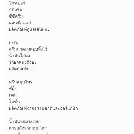
ไพรเมอร์

บีบีครีม

ซีซีครีม

คอนซีลเลอร์

ผลิตภัณฑ์ดูแลเส้นผม:

เซรั่ม

ครีมนวดผมแบบทิ้งไว้

น้ำมันใส่ผม

รักษาหนังศีรษะ

ผลิตภัณฑ์ยา:

ครีมสมุนไพร

ขี้ผึ้ง

เจล

โลชั่น

ผลิตภัณฑ์จากธรรมชาติและออร์แกนิก:

น้ำมันหอมระเหย

สารสกัดจากสมุนไพร
