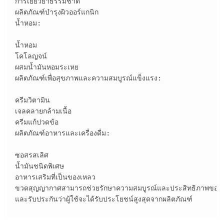
การเยียวยาธรรมชาติ

ผลิตภัณฑ์บำรุงผิวออร์แกนิก

น้ำหอม:

น้ำหอม

โคโลญจน์

ผสมน้ำมันหอมระเหย

ผลิตภัณฑ์เพื่อสุขภาพและความสมบูรณ์แข็งแรง:

ครีมวิตามิน

เจลคลายกล้ามเนื้อ

ครีมแก้ปวดข้อ

ผลิตภัณฑ์อาหารและเครื่องดื่ม:

ซอสรสเลิศ

น้ำมันชนิดพิเศษ

อาหารเสริมที่เป็นของเหลว

ขวดสุญญากาศสามารถช่วยรักษาความสมบูรณ์และประสิทธิภาพของผลิตภั
และรับประกันว่าผู้ใช้จะได้รับประโยชน์สูงสุดจากผลิตภัณฑ์
