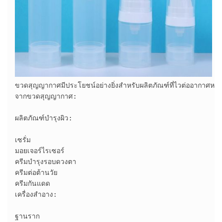
ขวดสุญญากาศมีประโยชน์อย่างยิ่งสำหรับผลิตภัณฑ์ที่ไวต่ออากาศหรือแส
จากขวดสุญญากาศ:

ผลิตภัณฑ์บำรุงผิว:

เซรั่ม

มอยเจอร์ไรเซอร์

ครีมบำรุงรอบดวงตา

ครีมต่อต้านวัย

ครีมกันแดด

เครื่องสำอาง:

ฐานราก
