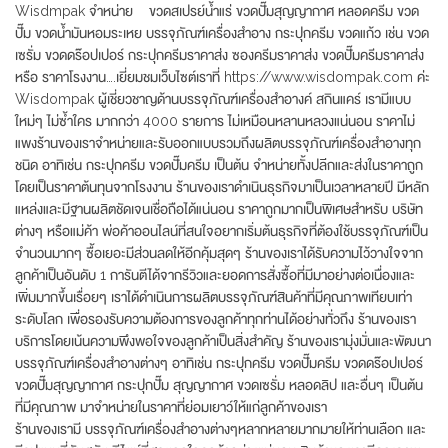
Wisdmpak จำหน่าย ขวดสเปรย์น้ำแร่ ขวดปั๊มสุญญากาศ หลอดครีม ขวด
ปั๊ม ขวดน้ำมันหอมระเหย บรรจุภัณฑ์เครื่องสำอาง กระปุกครีม ขวดแก้ว เช่น ขวด
เซรั่ม ขวดดร๊อปเปอร์ กระปุกครีมราคาส่ง ซองครีมราคาส่ง ขวดปั๊มครีมราคาส่ง
หรือ ราคาโรงงาน….เยี่ยมชมเว็บไซต์เราที่ https://www.wisdompak.com ค่ะ
Wisdompak ผู้เชี่ยวชาญด้านบรรจุภัณฑ์เครื่องสำอางค์ สกินแคร์ เรามีแบบ
ใหม่ๆ ไม่ซ้ำใคร มากกว่า 4000 รายการ ไม่เหมือนหลานหลวงแน่นอน ราคาไม่
แพงร้านของเราจำหน่ายและรับออกแบบรวมถึงผลิตบรรจุภัณฑ์เครื่องสำอางทุก
ชนิด อาทิเช่น กระปุกครีม ขวดปั๊มครีม เป็นต้น จำหน่ายทั้งปลีกและส่งในราคาถูก
โดยเป็นราคาต้นทุนจากโรงงาน ร้านของเราดำเนินธุรกิจมาเป็นเวลาหลายปี มีหลัก
แหล่งและมีฐานผลิตชัดเจนเชื่อถือได้แน่นอน ราคาถูกมากเป็นพิเศษสำหรับ บริษัท
ต่างๆ หรือแม่ค้า พ่อค้าออนไลน์ที่สนใจอยากเริ่มต้นธุรกิจที่ต้องใช้บรรจุภัณฑ์เป็น
จำนวนมากๆ ซื้อเยอะมีส่วนลดให้อีกคุ้มสุดๆ ร้านของเราได้รับความไว้วางใจจาก
ลูกค้าเป็นอันดับ 1 การันตีได้จากรีวิวและยอดการสั่งซื้อที่มีมาอย่างต่อเนื่องและ
เพิ่มมากขึ้นเรื่อยๆ เราได้ดำเนินการผลิตบรรจุภัณฑ์สินค้าที่มีคุณภาพเทียบเท่า
ระดับโลก เพื่อรองรับความต้องการของลูกค้าทุกท่านได้อย่างทั่วถึง ร้านของเรา
บริการโดยเน้นความพึงพอใจของลูกค้าเป็นสิ่งสำคัญ ร้านของเรามุ่งมั่นและพัฒนา
บรรจุภัณฑ์เครื่องสำอางต่างๆ อาทิเช่น กระปุกครีม ขวดปั๊มครีม ขวดดร๊อปเปอร์
ขวดปั๊มสุญญากาศ กระปุกปั๊ม สุญญากาศ ขวดเซรั่ม หลอดลิป และอื่นๆ เป็นต้น
ที่มีคุณภาพ มาจำหน่ายในราคาที่ย่อมเยาว์ให้แก่ลูกค้าของเรา
ร้านของเรามี บรรจุภัณฑ์เครื่องสำอางต่างๆหลากหลายมากมายให้ท่านเลือก และ