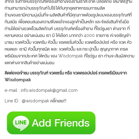
สากล ซึ่งทำให้บรรจุภัณฑ์เครื่องสำอางของร้านเราสะอาด ปลอดภัย ได้มาตรฐาน
ท่านสามารถนำบรรจุภัณฑ์ไปใช้ได้กับทุกอุตสาหกรรมการผลิต
ร้านของเรามีความมุ่งมั่นที่จะผลิตสินค้าที่มีคุณภาพด้วยรูปแบบของบรรจุภัณฑ์ที่
ทันสมัย เพื่อตอบสนองความพึงพอใจของลูกค้าเป็นหลัก และจัดส่งสินค้าถึงมือ
ท่านได้อย่างรวดเร็วผลิตภัณฑ์ บรรจุภัณฑ์เครื่องสำอาง ที้โชว์รูมเรา ต่างจาก ที่
หลานหลวง อย่างแน่นอน เรา มี ให้เลือก มากกว่า 4000 รายการ ค่ะขอเชิญเข้า
มาชม ขวดหัวปั้ม ขวดครีม หัวปั๊ม ขอดเซรั่มหัวปั๊ม ขวดดร๊อปเปอร์ หรือ ขวด หัว
หยดและ เรามี หัวปั๊มทุกชนิด เและ ขวดหัวปั๊ม และกระปุกปั๊ม สุญญากาศ เกรด
พรีเมียมจากประเทศ ใต้หวัน ของ Wisdompak ที่โชว์รูม เรา ท่านจะสัมผัสความ
แตกต่างจากสินค้าอย่างแน่นอน
ติดต่อขอเข้าชม บรรจุภัณฑ์ ขวดเซรั่ม หรือ ขวดดรอปเปอร์ เกรดพรีเมียมจาก
Wisdompak
e-mail : info.wisdompak@gmail.com
Line ID : @wisdompak คลิ๊กเลย!!!