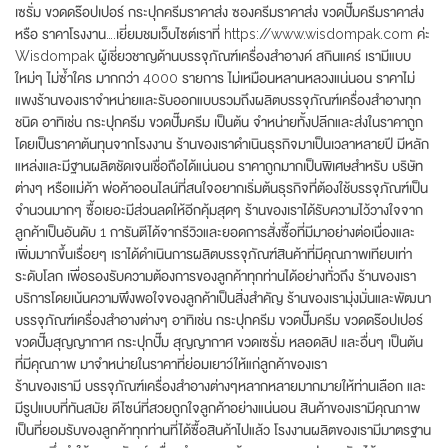
เซรั่ม ขวดดร๊อปเปอร์ กระปุกครีมราคาส่ง ซองครีมราคาส่ง ขวดปั๊มครีมราคาส่ง
หรือ ราคาโรงงาน….เยี่ยมชมเว็บไซต์เราที่ https://www.wisdompak.com ค่ะ
Wisdompak ผู้เชี่ยวชาญด้านบรรจุภัณฑ์เครื่องสำอางค์ สกินแคร์ เรามีแบบ
ใหม่ๆ ไม่ซ้ำใคร มากกว่า 4000 รายการ ไม่เหมือนหลานหลวงแน่นอน ราคาไม่
แพงร้านของเราจำหน่ายและรับออกแบบรวมถึงผลิตบรรจุภัณฑ์เครื่องสำอางทุก
ชนิด อาทิเช่น กระปุกครีม ขวดปั๊มครีม เป็นต้น จำหน่ายทั้งปลีกและส่งในราคาถูก
โดยเป็นราคาต้นทุนจากโรงงาน ร้านของเราดำเนินธุรกิจมาเป็นเวลาหลายปี มีหลัก
แหล่งและมีฐานผลิตชัดเจนเชื่อถือได้แน่นอน ราคาถูกมากเป็นพิเศษสำหรับ บริษัท
ต่างๆ หรือแม่ค้า พ่อค้าออนไลน์ที่สนใจอยากเริ่มต้นธุรกิจที่ต้องใช้บรรจุภัณฑ์เป็น
จำนวนมากๆ ซื้อเยอะมีส่วนลดให้อีกคุ้มสุดๆ ร้านของเราได้รับความไว้วางใจจาก
ลูกค้าเป็นอันดับ 1 การันตีได้จากรีวิวและยอดการสั่งซื้อที่มีมาอย่างต่อเนื่องและ
เพิ่มมากขึ้นเรื่อยๆ เราได้ดำเนินการผลิตบรรจุภัณฑ์สินค้าที่มีคุณภาพเทียบเท่า
ระดับโลก เพื่อรองรับความต้องการของลูกค้าทุกท่านได้อย่างทั่วถึง ร้านของเรา
บริการโดยเน้นความพึงพอใจของลูกค้าเป็นสิ่งสำคัญ ร้านของเรามุ่งมั่นและพัฒนา
บรรจุภัณฑ์เครื่องสำอางต่างๆ อาทิเช่น กระปุกครีม ขวดปั๊มครีม ขวดดร๊อปเปอร์
ขวดปั๊มสุญญากาศ กระปุกปั๊ม สุญญากาศ ขวดเซรั่ม หลอดลิป และอื่นๆ เป็นต้น
ที่มีคุณภาพ มาจำหน่ายในราคาที่ย่อมเยาว์ให้แก่ลูกค้าของเรา
ร้านของเรามี บรรจุภัณฑ์เครื่องสำอางต่างๆหลากหลายมากมายให้ท่านเลือก และ
มีรูปแบบที่ทันสมัย ดีไซน์ที่สวยถูกใจลูกค้าอย่างแน่นอน สินค้าของเรามีคุณภาพ
เป็นที่ยอมรับของลูกค้าทุกท่านที่ได้ซื้อสินค้าไปแล้ว โรงงานผลิตของเรามีมาตรฐาน