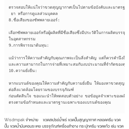
ตรวจสอบให้แน่ใจว่าขวดสุญญากาศเป็นไปตามข้อบังคับและมาตรฐานอุตสา
 ยา หรือการดูแลส่วนบุคคล

8.ชื่อเสียงของซัพพลายเออร์:

เลือกซัพพลายเออร์หรือผู้ผลิตที่มีชื่อเสียงซึ่งมีประวัติในการผลิตบ
ในอุตสาหกรรม

9.การพิจารณาต้นทุน:

แม้ว่าการให้ความสำคัญกับคุณภาพจะเป็นสิ่งสำคัญ แต่ก็ควรคำนึง
และความสามารถในการจ่ายที่เหมาะสมกับงบประมาณที่จำกัดของคุณ

10.ความยั่งยืน:

หากแบรนด์ของคุณให้ความสำคัญกับความยั่งยืน ให้มองหาขวดสุญญากาศ
ต่อสิ่งแวดล้อมโดยรวมของบรรจุภัณฑ์

ก่อนตัดสินใจ ขอแนะนำให้ทดสอบตัวอย่าง ขอข้อมูลจำเพาะของผลิตภัณ
ตรงตามข้อกำหนดและมาตรฐานเฉพาะของแบรนด์ของคุณ

Wisdmpak จำหน่าย ขวดสเปรย์น้ำแร่ ขวดปั๊มสุญญากาศ หลอดครีม ขวด
ปั๊ม ขวดน้ำมันหอมระเหย บรรจุภัณฑ์เครื่องสำอาง กระปุกครีม ขวดแก้ว เช่น ขวด