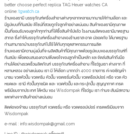
better choose perfect replica TAG Heuer watches CA
online:
tgwatch.ca
ร้านของเรามี บรรจุภัณฑ์เครื่องสำอางต่างๆหลากหลายมากมายให้ท่านเลือก และ
มีรูปแบบที่ทันสมัย ดีไซน์ที่สวยถูกใจลูกค้าอย่างแน่นอน สินค้าของเรามีคุณภาพ
เป็นที่ยอมรับของลูกค้าทุกท่านที่ได้ซื้อสินค้าไปแล้ว โรงงานผลิตของเรามีมาตรฐาน
สากล ซึ่งทำให้บรรจุภัณฑ์เครื่องสำอางของร้านเราสะอาด ปลอดภัย ได้มาตรฐาน
ท่านสามารถนำบรรจุภัณฑ์ไปใช้ได้กับทุกอุตสาหกรรมการผลิต
ร้านของเรามีความมุ่งมั่นที่จะผลิตสินค้าที่มีคุณภาพด้วยรูปแบบของบรรจุภัณฑ์ที่
ทันสมัย เพื่อตอบสนองความพึงพอใจของลูกค้าเป็นหลัก และจัดส่งสินค้าถึงมือ
ท่านได้อย่างรวดเร็วผลิตภัณฑ์ บรรจุภัณฑ์เครื่องสำอาง ที้โชว์รูมเรา ต่างจาก ที่
หลานหลวง อย่างแน่นอน เรา มี ให้เลือก มากกว่า 4000 รายการ ค่ะขอเชิญเข้า
มาชม ขวดหัวปั้ม ขวดครีม หัวปั๊ม ขอดเซรั่มหัวปั๊ม ขวดดร๊อปเปอร์ หรือ ขวด หัว
หยดและ เรามี หัวปั๊มทุกชนิด เและ ขวดหัวปั๊ม และกระปุกปั๊ม สุญญากาศ เกรด
พรีเมียมจากประเทศ ใต้หวัน ของ Wisdompak ที่โชว์รูม เรา ท่านจะสัมผัสความ
แตกต่างจากสินค้าอย่างแน่นอน
ติดต่อขอเข้าชม บรรจุภัณฑ์ ขวดเซรั่ม หรือ ขวดดรอปเปอร์ เกรดพรีเมียมจาก
Wisdompak
e-mail : info.wisdompak@gmail.com
Line ID : @wisdompak คลิ๊กเลย!!!