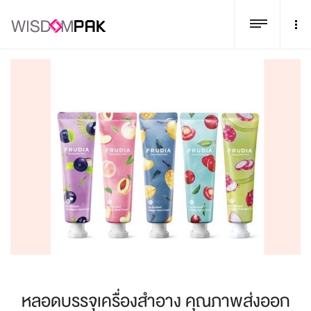
หลอดบรรจุเครื่องสำอาง คุณภาพส่งออก