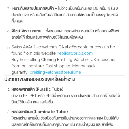
เหมาะกับหลายประเภทสินค้า
– ไม่ว่าจะเป็นครีมกันแดด BB ครีม เซรั่ม ลิ
ปบาล์ม เจล หรือผลิตภัณฑ์สกินแคร์ สามารถใช้หลอดเป็นบรรจุภัณฑ์ได้
ทั้งหมด
ดีไซน์ได้หลากหลาย
– ทั้งหลอดเงา หลอดด้าน หลอดใส หรือหลอดพิมพ์
ลายโลโก้ ช่วยเสริมภาพลักษณ์ให้แบรนด์โดดเด่น
Swiss AAA+ fake watches CA at affordable prices can be
found from this website:
replicaworlds.com
Buy hot-selling Cloning Breitling Watches UK in discount
from online store. Fast shipping. Money back
guaranty:
breitlingwatchesstoreuk.me
ประเภทของหลอดบรรจุเครื่องสำอาง
หลอดพลาสติก (Plastic Tube)
ทำจาก PE, PET หรือ PP มีน้ำหนักเบา ราคาประหยัด สามารถรีไซเคิลได้
นิยมใช้ในครีม เจล และโลชั่น
หลอดลามิเนต (Laminate Tube)
โครงสร้างหลายชั้น ช่วยป้องกันการซึมผ่านของอากาศและแสง นิยมใช้กับ
ผลิตภัณฑ์ที่ต้องการเก็บรักษาคุณภาพ เช่น ครีมบำรุงผิว และยาสีฟัน