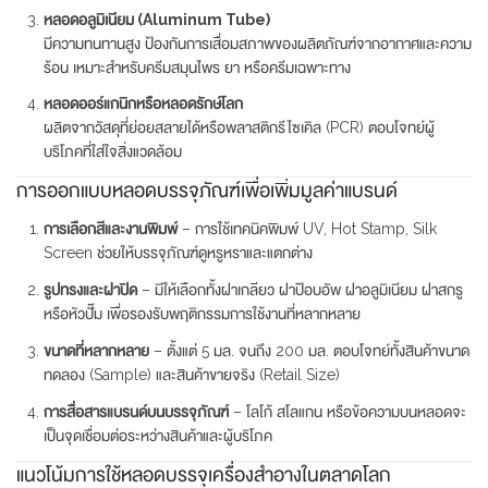
หลอดอลูมิเนียม (Aluminum Tube)
มีความทนทานสูง ป้องกันการเสื่อมสภาพของผลิตภัณฑ์จากอากาศและความ
ร้อน เหมาะสำหรับครีมสมุนไพร ยา หรือครีมเฉพาะทาง
หลอดออร์แกนิกหรือหลอดรักษ์โลก
ผลิตจากวัสดุที่ย่อยสลายได้หรือพลาสติกรีไซเคิล (PCR) ตอบโจทย์ผู้
บริโภคที่ใส่ใจสิ่งแวดล้อม
การออกแบบหลอดบรรจุภัณฑ์เพื่อเพิ่มมูลค่าแบรนด์
การเลือกสีและงานพิมพ์
– การใช้เทคนิคพิมพ์ UV, Hot Stamp, Silk
Screen ช่วยให้บรรจุภัณฑ์ดูหรูหราและแตกต่าง
รูปทรงและฝาปิด
– มีให้เลือกทั้งฝาเกลียว ฝาป๊อบอัพ ฝาอลูมิเนียม ฝาสกรู
หรือหัวปั๊ม เพื่อรองรับพฤติกรรมการใช้งานที่หลากหลาย
ขนาดที่หลากหลาย
– ตั้งแต่ 5 มล. จนถึง 200 มล. ตอบโจทย์ทั้งสินค้าขนาด
ทดลอง (Sample) และสินค้าขายจริง (Retail Size)
การสื่อสารแบรนด์บนบรรจุภัณฑ์
– โลโก้ สโลแกน หรือข้อความบนหลอดจะ
เป็นจุดเชื่อมต่อระหว่างสินค้าและผู้บริโภค
แนวโน้มการใช้หลอดบรรจุเครื่องสำอางในตลาดโลก