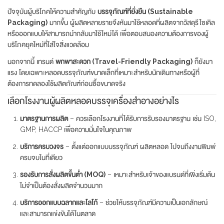
ปัจจุบันผู้บริโภคให้ความสำคัญกับ
บรรจุภัณฑ์ที่ยั่งยืน (Sustainable
Packaging)
มากขึ้น ผู้ผลิตหลายรายจึงหันมาใช้หลอดที่ผลิตจากวัสดุรีไซเคิล
หรือออกแบบให้สามารถนำกลับมาใช้ใหม่ได้ เพื่อตอบสนองความต้องการของผู้
บริโภคยุคใหม่ที่ใส่ใจสิ่งแวดล้อม
นอกจากนี้ เทรนด์
พกพาสะดวก (Travel-Friendly Packaging)
ก็ยังมา
แรง โดยเฉพาะหลอดบรรจุภัณฑ์ขนาดเล็กที่เหมาะสำหรับนักเดินทางหรือผู้ที่
ต้องการทดลองใช้ผลิตภัณฑ์ก่อนซื้อขนาดจริง
เลือกโรงงานผู้ผลิตหลอดบรรจุเครื่องสำอางอย่างไร
มาตรฐานการผลิต
– ควรเลือกโรงงานที่ได้รับการรับรองมาตรฐาน เช่น ISO,
GMP, HACCP เพื่อความมั่นใจในคุณภาพ
บริการครบวงจร
– ตั้งแต่ออกแบบบรรจุภัณฑ์ ผลิตหลอด ไปจนถึงงานพิมพ์
ครบจบในที่เดียว
รองรับการสั่งผลิตขั้นต่ำ (MOQ)
– เหมาะสำหรับเจ้าของแบรนด์ที่เพิ่งเริ่มต้น
ไม่จำเป็นต้องสั่งผลิตจำนวนมาก
บริการออกแบบฉลากและโลโก้
– ช่วยให้บรรจุภัณฑ์มีความเป็นเอกลักษณ์
และสามารถแข่งขันได้ในตลาด