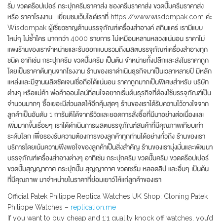
รั่ม ขวดดร๊อปเปอร์ กระปุกครีมราคาส่ง ซองครีมราคาส่ง ขวดปั๊มครีมราคาส่ง
หรือ ราคาโรงงาน….เยี่ยมชมเว็บไซต์เราที่ https://www.wisdompak.com ค่ะ
Wisdompak ผู้เชี่ยวชาญด้านบรรจุภัณฑ์เครื่องสำอางค์ สกินแคร์ เรามีแบบ
ใหม่ๆ ไม่ซ้ำใคร มากกว่า 4000 รายการ ไม่เหมือนหลานหลวงแน่นอน ราคาไม่
แพงร้านของเราจำหน่ายและรับออกแบบรวมถึงผลิตบรรจุภัณฑ์เครื่องสำอางทุก
ชนิด อาทิเช่น กระปุกครีม ขวดปั๊มครีม เป็นต้น จำหน่ายทั้งปลีกและส่งในราคาถูก
โดยเป็นราคาต้นทุนจากโรงงาน ร้านของเราดำเนินธุรกิจมาเป็นเวลาหลายปี มีหลัก
แหล่งและมีฐานผลิตชัดเจนเชื่อถือได้แน่นอน ราคาถูกมากเป็นพิเศษสำหรับ บริษัท
ต่างๆ หรือแม่ค้า พ่อค้าออนไลน์ที่สนใจอยากเริ่มต้นธุรกิจที่ต้องใช้บรรจุภัณฑ์เป็น
จำนวนมากๆ ซื้อเยอะมีส่วนลดให้อีกคุ้มสุดๆ ร้านของเราได้รับความไว้วางใจจาก
ลูกค้าเป็นอันดับ 1 การันตีได้จากรีวิวและยอดการสั่งซื้อที่มีมาอย่างต่อเนื่องและ
เพิ่มมากขึ้นเรื่อยๆ เราได้ดำเนินการผลิตบรรจุภัณฑ์สินค้าที่มีคุณภาพเทียบเท่า
ระดับโลก เพื่อรองรับความต้องการของลูกค้าทุกท่านได้อย่างทั่วถึง ร้านของเรา
บริการโดยเน้นความพึงพอใจของลูกค้าเป็นสิ่งสำคัญ ร้านของเรามุ่งมั่นและพัฒนา
บรรจุภัณฑ์เครื่องสำอางต่างๆ อาทิเช่น กระปุกครีม ขวดปั๊มครีม ขวดดร๊อปเปอร์
ขวดปั๊มสุญญากาศ กระปุกปั๊ม สุญญากาศ ขวดเซรั่ม หลอดลิป และอื่นๆ เป็นต้น
ที่มีคุณภาพ มาจำหน่ายในราคาที่ย่อมเยาว์ให้แก่ลูกค้าของเรา
Official Patek Philippe Replica Watches UK Shop: Cloning Patek
Philippe Watches –
replication.me
If you want to buy cheap and 1:1 quality knock off watches, you’d