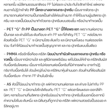
หลายครั้ง แม้สีตามธรรมชาติของ PP ไม่ค่อยจะน่าประทับใจสักเท่าไหร่ แต่หลาย
คนอาจไม่รู้ว่าเจ้าตัว
PP นี้แหละนางเอกของกระปุกครีม
เนื่องจากตัวกระปุก
สามารถทนต่อค่าความเป็นกรดเป็นด่างได้ค่อนข้างมาก ทำให้โรงงานผู้ผลิตกระปุก
ครีม และขวดปั๊มนิยมนำมาทำถ้วยกระปุกครีมแบบสองชั้น หรือนำมาทำขวดปั๊ม
–
PET “G”
ถ้า PP เป็นนางเอก
PET “G” นี้ก็คือพระเอก
เพราะทนต่อความ
เป็นกรด และด่างได้ในระดับเกือบจะเท่า PP และที่สำคัญ PET “G” หล่อใสมาก
ด้วยตัวเนื้อ PET “G” จะมีความใสระดับแก้ว และมีความแข็งแรง ทนต่อรอยขีด
ข่วน จึงทำให้นิยมนำมาทำขวดปั๊มสุญญากาศ และกระปุกครีมแบบชั้นเดียว
–
PMMA
หรืออีกชื่อคืออะครีลิค
นิยมนำมาทำผิวด้านนอกของกระปุกครีม หรือ
ขวดปั๊ม
เนื่องจากมีความใส และดูดีมีเกรดพรีเมียม แต่ไม่นิยมให้เจ้าอะครีลิคสัมผัส
กับเนื้อครีมโดยตรง เนื่องจากไม่ค่อยทนต่อเนื้อครีมที่มีค่ากรดด่าง อาจทำปฏิ
กริยากับเนื้อครีมได้ ส่วนใหญ่จึงนำอะครีลิคมาหุ้มด้านนอก ส่วนด้านที่ต้องสัมผัส
กับเนื้อครีมจะ ทำจาก PP ด้านในอีกชั้น
–
AS
ตัวนี้ก็นิยมนำมาทำกระปุก แต่ค่าความทนต่อกรด และด่างจะไม่เท่ากับ PP
และ PET “G” จะมีความใสใกล้เคียงกับ PET “G” แต่เวลาโดนแสงจะออกสีฟ้า
นิดๆ หลายโรงงานที่ผลิตกระปุกครีมนิยมนำมาทำกระปุกครีมชั้นนอกเนื่องจากมี
ค่าความใสในระดับหนึ่ง และมีต้นทุนที่ถูกกว่าอะครีลิค แต่ความสวยยังเป็นรองอะค
รีลิคอยู่มาก