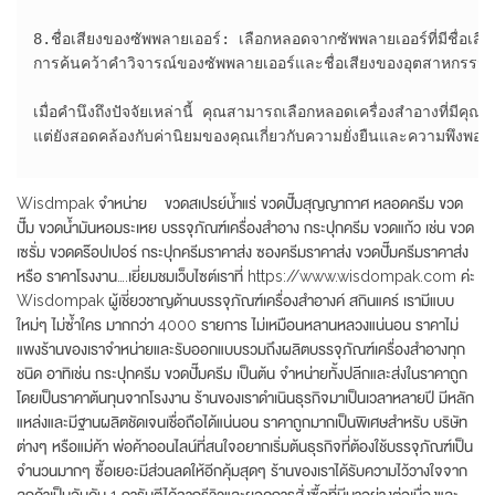
8.ชื่อเสียงของซัพพลายเออร์: เลือกหลอดจากซัพพลายเออร์ที่มีชื่อเสียง
การค้นคว้าคำวิจารณ์ของซัพพลายเออร์และชื่อเสียงของอุตสาหกรรมส
เมื่อคำนึงถึงปัจจัยเหล่านี้ คุณสามารถเลือกหลอดเครื่องสำอางที่มีคุ
แต่ยังสอดคล้องกับค่านิยมของคุณเกี่ยวกับความยั่งยืนและความพึงพอใจข
Wisdmpak จำหน่าย ขวดสเปรย์น้ำแร่ ขวดปั๊มสุญญากาศ หลอดครีม ขวด
ปั๊ม ขวดน้ำมันหอมระเหย บรรจุภัณฑ์เครื่องสำอาง กระปุกครีม ขวดแก้ว เช่น ขวด
เซรั่ม ขวดดร๊อปเปอร์ กระปุกครีมราคาส่ง ซองครีมราคาส่ง ขวดปั๊มครีมราคาส่ง
หรือ ราคาโรงงาน….เยี่ยมชมเว็บไซต์เราที่ https://www.wisdompak.com ค่ะ
Wisdompak ผู้เชี่ยวชาญด้านบรรจุภัณฑ์เครื่องสำอางค์ สกินแคร์ เรามีแบบ
ใหม่ๆ ไม่ซ้ำใคร มากกว่า 4000 รายการ ไม่เหมือนหลานหลวงแน่นอน ราคาไม่
แพงร้านของเราจำหน่ายและรับออกแบบรวมถึงผลิตบรรจุภัณฑ์เครื่องสำอางทุก
ชนิด อาทิเช่น กระปุกครีม ขวดปั๊มครีม เป็นต้น จำหน่ายทั้งปลีกและส่งในราคาถูก
โดยเป็นราคาต้นทุนจากโรงงาน ร้านของเราดำเนินธุรกิจมาเป็นเวลาหลายปี มีหลัก
แหล่งและมีฐานผลิตชัดเจนเชื่อถือได้แน่นอน ราคาถูกมากเป็นพิเศษสำหรับ บริษัท
ต่างๆ หรือแม่ค้า พ่อค้าออนไลน์ที่สนใจอยากเริ่มต้นธุรกิจที่ต้องใช้บรรจุภัณฑ์เป็น
จำนวนมากๆ ซื้อเยอะมีส่วนลดให้อีกคุ้มสุดๆ ร้านของเราได้รับความไว้วางใจจาก
ลูกค้าเป็นอันดับ 1 การันตีได้จากรีวิวและยอดการสั่งซื้อที่มีมาอย่างต่อเนื่องและ