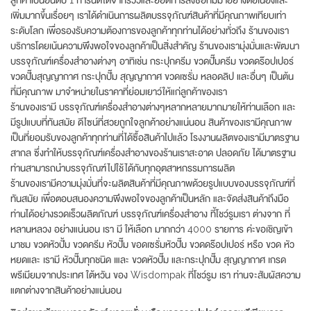
เพิ่มมากขึ้นเรื่อยๆ เราได้ดำเนินการผลิตบรรจุภัณฑ์สินค้าที่มีคุณภาพเทียบเท่า
ระดับโลก เพื่อรองรับความต้องการของลูกค้าทุกท่านได้อย่างทั่วถึง ร้านของเรา
บริการโดยเน้นความพึงพอใจของลูกค้าเป็นสิ่งสำคัญ ร้านของเรามุ่งมั่นและพัฒนา
บรรจุภัณฑ์เครื่องสำอางต่างๆ อาทิเช่น กระปุกครีม ขวดปั๊มครีม ขวดดร๊อปเปอร์
ขวดปั๊มสุญญากาศ กระปุกปั๊ม สุญญากาศ ขวดเซรั่ม หลอดลิป และอื่นๆ เป็นต้น
ที่มีคุณภาพ มาจำหน่ายในราคาที่ย่อมเยาว์ให้แก่ลูกค้าของเรา
ร้านของเรามี บรรจุภัณฑ์เครื่องสำอางต่างๆหลากหลายมากมายให้ท่านเลือก และ
มีรูปแบบที่ทันสมัย ดีไซน์ที่สวยถูกใจลูกค้าอย่างแน่นอน สินค้าของเรามีคุณภาพ
เป็นที่ยอมรับของลูกค้าทุกท่านที่ได้ซื้อสินค้าไปแล้ว โรงงานผลิตของเรามีมาตรฐาน
สากล ซึ่งทำให้บรรจุภัณฑ์เครื่องสำอางของร้านเราสะอาด ปลอดภัย ได้มาตรฐาน
ท่านสามารถนำบรรจุภัณฑ์ไปใช้ได้กับทุกอุตสาหกรรมการผลิต
ร้านของเรามีความมุ่งมั่นที่จะผลิตสินค้าที่มีคุณภาพด้วยรูปแบบของบรรจุภัณฑ์ที่
ทันสมัย เพื่อตอบสนองความพึงพอใจของลูกค้าเป็นหลัก และจัดส่งสินค้าถึงมือ
ท่านได้อย่างรวดเร็วผลิตภัณฑ์ บรรจุภัณฑ์เครื่องสำอาง ที้โชว์รูมเรา ต่างจาก ที่
หลานหลวง อย่างแน่นอน เรา มี ให้เลือก มากกว่า 4000 รายการ ค่ะขอเชิญเข้า
มาชม ขวดหัวปั้ม ขวดครีม หัวปั๊ม ขอดเซรั่มหัวปั๊ม ขวดดร๊อปเปอร์ หรือ ขวด หัว
หยดและ เรามี หัวปั๊มทุกชนิด เและ ขวดหัวปั๊ม และกระปุกปั๊ม สุญญากาศ เกรด
พรีเมียมจากประเทศ ใต้หวัน ของ Wisdompak ที่โชว์รูม เรา ท่านจะสัมผัสความ
แตกต่างจากสินค้าอย่างแน่นอน