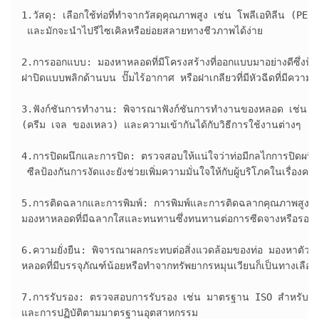
1.วัสดุ: เลือกใช้ท่อที่ทำจากวัสดุคุณภาพสูง เช่น โพลีเอทิลีน (PE
 และมักจะนำไปรีไซเคิลหรือย่อยสลายทางชีวภาพได้ง่าย

2.การออกแบบ: มองหาหลอดที่มีโครงสร้างที่ออกแบบมาอย่างดีซึ่งป้องก
ฝาปิดแบบพลิกด้านบน ปั๊มไร้อากาศ หรือฝาเกลียวที่มีหัวฉีดที่มีควา
3.ฟังก์ชันการทำงาน: พิจารณาฟังก์ชันการทำงานของหลอด เช่น คว
(ครีม เจล ของเหลว) และความเข้ากันได้กับวิธีการใช้งานต่างๆ (กา
4.การปิดผนึกและการปิด: ตรวจสอบให้แน่ใจว่าท่อมีกลไกการปิดผนึกและ
 ซีลป้องกันการงัดแงะยังช่วยเพิ่มความมั่นใจให้กับผู้บริโภคในเรื่องค
5.การติดฉลากและการพิมพ์: การพิมพ์และการติดฉลากคุณภาพสูงบนหลอด
มองหาหลอดที่มีฉลากใสและทนทานซึ่งทนทานต่อการซีดจางหรือรอยเปื
6.ความยั่งยืน: พิจารณาผลกระทบต่อสิ่งแวดล้อมของท่อ มองหาตัวเลือกที
หลอดที่มีบรรจุภัณฑ์น้อยหรือทำจากทรัพยากรหมุนเวียนก็เป็นทางเลือกที่ย
7.การรับรอง: ตรวจสอบการรับรอง เช่น มาตรฐาน ISO สำหรับการจั
และการปฏิบัติตามมาตรฐานอุตสาหกรรม
