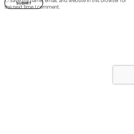
Save my name, email, and website in this browser for
the next time I comment.
©2022 WISDOMPAK | All Rights Reserved.
FACEBOOK
INSTAGRAM