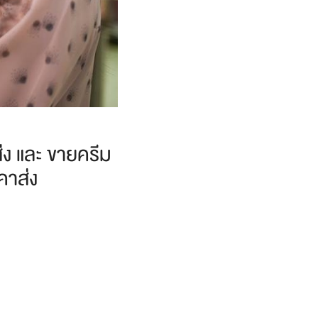
่ง และ ขายครีม
คาส่ง