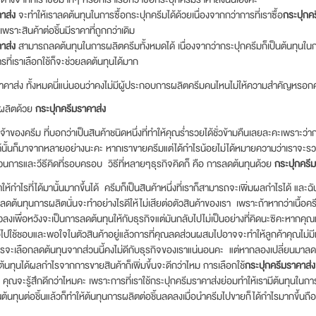
าส่ง
จะทำให้เราลดต้นทุนในการซื้อกระปุกครีมได้ด้วยเนื่องจากกว่าการที่เราซื้อ
กระปุกค
เพราะสินค้าต่อชิ้นมีราคาที่ถูกกว่าเดิม
าส่ง
สามารถลดต้นทุนในการผลิตครีมทั้งหมดได้ เนื่องจากว่ากระปุกครีมก็เป็นต้นทุนใน
ี่เราเลือกใช้ก็จะช่วยลดต้นทุนได้มาก
ราคาส่ง ทั้งหมดนี่แน่นอนว่าคงไม่มีผู้ประกอบการผลิตครีมคนไหนไม่ให้ความสำคัญหรอก
รผลิตด้วย
กระปุกครีมราคาส่ง
้าของครีม ที่บอกว่าเป็นสินค้าชนิดหนึ่งที่ทำให้คุณร่ำรวยได้ชั่วข้ามคืนเลยละคะเพราะ
้นั้นก็มาจากหลายอย่างนะคะ หากเราขายครีมแต่ได้กำไรน้อยไม่ได้หมายความว่าเราจะรวย
ะบวนการและวีธีคิดที่รอบครอบ วิธีที่หลายๆธุรกิจคิดก็ คือ การลดต้นทุนด้วย
กระปุกครีม
ให้กำไรที่ได้มานั้นมากขึ้นได้ ครีมก็เป็นสินค้าหนึ่งที่เราก็สามารถจะเพิ่มผลกำไรได้ และฉัน
ต้นทุนการผลิตนั่นจะทำอย่างไรดีให้ไม่เสียต่อตัวสินค้าของเรา เพราะถ้าหากว่าเนื้อครีม
งเพื่อหวังจะเป็นการลดต้นทุนให้กับธุรกิจแต่มันกลับไปไม่เป็นอย่างที่คิดนะซิคะหากคุ
ซื้อไปใช้ชอบและพอใจในตัวสินค้าอยู่แล้วการที่คุณลดส่วนผสมไปอาจจะทำให้ลูกค้าคุณไม่
ะเลือกลดต้นทุนจากส่วนนี้คงไม่ดีกับธุรกิจของเราแน่นอนคะ แต่หากลองเปลี่ยนมาลดต้นท
ต้นทุนได้ผลกำไรจากการขายสินค้าก็เพิ่มขึ้นจะดีกว่าไหม การเลือกใช้
กระปุกครีมราคาส่ง
อยู่ คุณจะรู้สึกดีกว่าไหมคะ เพราะการที่เราใช้กระปุกครีมราคาส่งย่อมทำให้เรามีต้นทุนใน
ทุนต่อชิ้นแล้วก็ทำให้ต้นทุนการผลิตต่อชิ้นลดลงเมื่อนำครีมไปขายก็ได้กำไรมากขึ้นถือ