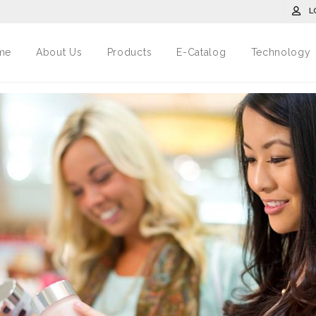
L
me
About Us
Products
E-Catalog
Technology