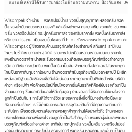
แบรนด์เหล่านี้ได้รับการยกย่องในด้านความทนทาน ป้องกันแสง UV แล
Wisdmpak จำหน่าย ขวดสเปรย์น้ำแร่ ขวดปั๊มสุญญากาศ หลอดครีม ขวด
ปั๊ม ขวดน้ำมันหอมระเหย บรรจุภัณฑ์เครื่องสำอาง กระปุกครีม ขวดแก้ว เช่น ขวด
เซรั่ม ขวดดร๊อปเปอร์ กระปุกครีมราคาส่ง ซองครีมราคาส่ง ขวดปั๊มครีมราคาส่ง
หรือ ราคาโรงงาน….เยี่ยมชมเว็บไซต์เราที่ https://www.wisdompak.com ค่ะ
Wisdompak ผู้เชี่ยวชาญด้านบรรจุภัณฑ์เครื่องสำอางค์ สกินแคร์ เรามีแบบ
ใหม่ๆ ไม่ซ้ำใคร มากกว่า 4000 รายการ ไม่เหมือนหลานหลวงแน่นอน ราคาไม่
แพงร้านของเราจำหน่ายและรับออกแบบรวมถึงผลิตบรรจุภัณฑ์เครื่องสำอางทุก
ชนิด อาทิเช่น กระปุกครีม ขวดปั๊มครีม เป็นต้น จำหน่ายทั้งปลีกและส่งในราคาถูก
โดยเป็นราคาต้นทุนจากโรงงาน ร้านของเราดำเนินธุรกิจมาเป็นเวลาหลายปี มีหลัก
แหล่งและมีฐานผลิตชัดเจนเชื่อถือได้แน่นอน ราคาถูกมากเป็นพิเศษสำหรับ บริษัท
ต่างๆ หรือแม่ค้า พ่อค้าออนไลน์ที่สนใจอยากเริ่มต้นธุรกิจที่ต้องใช้บรรจุภัณฑ์เป็น
จำนวนมากๆ ซื้อเยอะมีส่วนลดให้อีกคุ้มสุดๆ ร้านของเราได้รับความไว้วางใจจาก
ลูกค้าเป็นอันดับ 1 การันตีได้จากรีวิวและยอดการสั่งซื้อที่มีมาอย่างต่อเนื่องและ
เพิ่มมากขึ้นเรื่อยๆ เราได้ดำเนินการผลิตบรรจุภัณฑ์สินค้าที่มีคุณภาพเทียบเท่า
ระดับโลก เพื่อรองรับความต้องการของลูกค้าทุกท่านได้อย่างทั่วถึง ร้านของเรา
บริการโดยเน้นความพึงพอใจของลูกค้าเป็นสิ่งสำคัญ ร้านของเรามุ่งมั่นและพัฒนา
บรรจุภัณฑ์เครื่องสำอางต่างๆ อาทิเช่น กระปุกครีม ขวดปั๊มครีม ขวดดร๊อปเปอร์
ขวดปั๊มสุญญากาศ กระปุกปั๊ม สุญญากาศ ขวดเซรั่ม หลอดลิป และอื่นๆ เป็นต้น