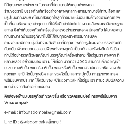
ที่มีคุณภาพ มาจำหน่ายในราคาที่ย่อมเยาว์ให้แก่ลูกค้าของเรา
ร้านของเรามี บรรจุภัณฑ์เครื่องสำอางต่างๆหลากหลายมากมายให้ท่านเลือก และ
มีรูปแบบที่ทันสมัย ดีไซน์ที่สวยถูกใจลูกค้าอย่างแน่นอน สินค้าของเรามีคุณภาพ
เป็นที่ยอมรับของลูกค้าทุกท่านที่ได้ซื้อสินค้าไปแล้ว โรงงานผลิตของเรามีมาตรฐาน
สากล ซึ่งทำให้บรรจุภัณฑ์เครื่องสำอางของร้านเราสะอาด ปลอดภัย ได้มาตรฐาน
ท่านสามารถนำบรรจุภัณฑ์ไปใช้ได้กับทุกอุตสาหกรรมการผลิต
ร้านของเรามีความมุ่งมั่นที่จะผลิตสินค้าที่มีคุณภาพด้วยรูปแบบของบรรจุภัณฑ์ที่
ทันสมัย เพื่อตอบสนองความพึงพอใจของลูกค้าเป็นหลัก และจัดส่งสินค้าถึงมือ
ท่านได้อย่างรวดเร็วผลิตภัณฑ์ บรรจุภัณฑ์เครื่องสำอาง ที้โชว์รูมเรา ต่างจาก ที่
หลานหลวง อย่างแน่นอน เรา มี ให้เลือก มากกว่า 4000 รายการ ค่ะขอเชิญเข้า
มาชม ขวดหัวปั้ม ขวดครีม หัวปั๊ม ขอดเซรั่มหัวปั๊ม ขวดดร๊อปเปอร์ หรือ ขวด หัว
หยดและ เรามี หัวปั๊มทุกชนิด เและ ขวดหัวปั๊ม และกระปุกปั๊ม สุญญากาศ เกรด
พรีเมียมจากประเทศ ใต้หวัน ของ Wisdompak ที่โชว์รูม เรา ท่านจะสัมผัสความ
แตกต่างจากสินค้าอย่างแน่นอน
ติดต่อขอเข้าชม บรรจุภัณฑ์ ขวดเซรั่ม หรือ ขวดดรอปเปอร์ เกรดพรีเมียมจาก
Wisdompak
e-mail : info.wisdompak@gmail.com
Line ID : @wisdompak คลิ๊กเลย!!!