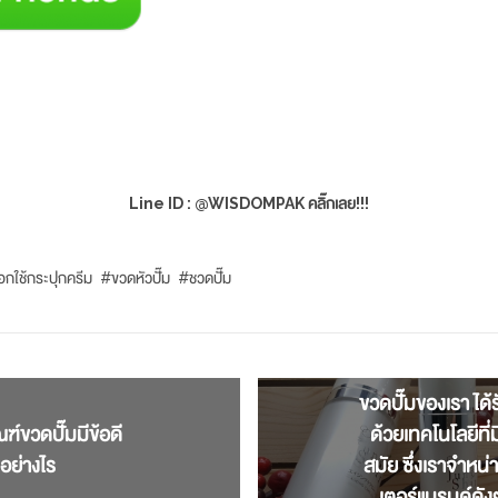
Line ID : @WISDOMPAK คลิ๊กเลย!!!
อกใช้กระปุกครีม
#
ขวดหัวปั๊ม
#
ชวดปั๊ม
ขวดปั๊มของเรา ได
ฑ์ขวดปั๊มมีข้อดี
ด้วยเทคโนโลยีที
อย่างไร
สมัย ซึ่งเราจำหน่า
เตอร์แบรนด์ดัง