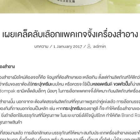
เผยเคล็ดลับเลือกแพคเกจจิ้งเครื่องสำอาง
บทความ
/
1 January 2017
/
admin
ื่องสำอาง
่องสำอางมือใหม่ต้องเจอก็คือ ข้อมูลที่ต้องศึกษาเยอะเหลือเกิน ตั้งแต่ทำผลิตภัณฑ์ให้ดีกว่า
่าครีมของเราต้องใช้
กระปุกครีม
แบบไหน หรือควรจะใช้เป็น
หลอดครีม
ดี
ขวดหัวปั๊ม
ก็น่า
isdompak เรามีเคล็ดลับเล็กๆ น้อยๆ ในการเลือกแพคเกจจิ้งให้เหมาะกับผลิตภัณฑ์เครื่
สำอางนั้น นอกจากจะต้องคัดสรรค์ผลิตภัณฑ์ที่คุณภาพสูงกว่าคู่แข่งแล้ว การเลือกบรรจุภัณ
มองกันที่ภายนอกก่อนเป็นหลัก เช่น หาก
กระปุกครีม
ของเราดูดี ก็จะทำให้เครื่องสำอางของ
ๆ ยิ่งถ้าเลือกใช้บรรจุภัณฑ์ที่มีคุณภาพ ในระยะยาวยิ่งได้ใจผู้บริโภค ทำให้เกิด Brand R
ันคุณภาพสินค้า
ี่สวยงามแล้ว การเลือกลักษณะบรรจุภัณฑ์ให้เหมาะสมกับประเภทเครื่องสำอางของเราก็เป
ยประเภท ทั้งเนื้อครีม เนื้อเจล เซรั่ม กันแดด รองพื้น เนื้อมูส เนื้อโฟม น้ำใส มากมายเส