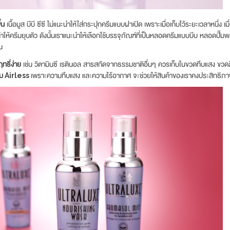
้น
เนื้อมูส บีบี ซีซี ไม่แนะนำให้ใส่กระปุกครีมแบบฝาเปิด เพราะเมื่อเก็บไว้ระยะเวลาหนึ่ง 
ำให้ครีมยุบตัว ดังนั้นเราแนะนำให้เลือกใช้บรรจุภัณฑ์ที่เป็นหลอดครีมแบบบีบ หลอดปั๊
น
ทธิ์ง่าย
เช่น วิตามินซี เรตินอล สารสกัดจากธรรมชาติอื่นๆ ควรเก็บในขวดทึบแสง ขวดสี
บบ
Airless
เพราะความทึบแสง และความไร้อากาศ จะช่วยให้สินค้าของเราคงประสิทธิภ