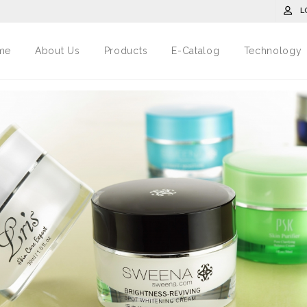
L
me
About Us
Products
E-Catalog
Technology