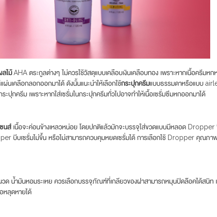
ผลไม้
AHA ตระกูลต่างๆ ไม่ควรใช้วัสดุแบบเคลือบเงินเคลือบทอง เพราะหากเนื้อครีมหก
้แผ่นเคลือกลอกออกมาได้ ดังนั้นแนะนำให้เลือกใช้
กระปุกครีม
แบบธรรมดาหรือแบบ airless 
ปุกครีม เพราะหากใส่เซรั่มในกระปุกครีมทั่วไปอาจทำให้เนื้อเซรั่มซึมหกออกมาได้
เซนส์
เนื้อจะค่อนข้างเหลวหน่อย โดยปกติแล้วมักจะบรรจุใส่ขวดแบบมีหลอด Dropper ซึ
 บีบเซรั่มไม่ขึ้น หรือไม่สามารถควบคุมหยดเซรั่มได้ การเลือกใช้ Dropper คุณภาพดีจึ
นวด น้ำมันหอมระเหย ควรเลือกบรรจุภัณฑ์ที่เกลียวของฝาสามารถหมุนปิดล๊อคได้สนิ
ือหลุดหายได้