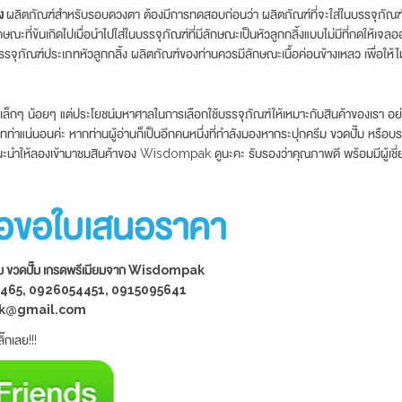
้ง
ผลิตภัณฑ์สำหรับรอบดวงตา ต้องมีการทดสอบก่อนว่า ผลิตภัณฑ์ที่จะใส่ในบรรจุภัณฑ์
ักษณะที่ข้นเกิดไปเมื่อนำไปใส่ในบรรจุภัณฑ์ที่มีลักษณะเป็นหัวลูกกลิ้งแบบไม่มีที่กดให้เ
รรจุภัณฑ์ประเภทหัวลูกกลิ้ง ผลิตภัณฑ์ของท่านควรมีลักษณะเนื้อค่อนข้างเหลว เพื่อให้
ับเล็กๆ น้อยๆ แต่ประโยชน์มหาศาลในการเลือกใช้บรรจุภัณฑ์ให้เหมาะกับสินค้าของเรา อย่
ำเทท่าแน่นอนค่ะ หากท่านผู้อ่านก็เป็นอีกคนหนึ่งที่กำลังมองหากระปุกครีม ขวดปั๊ม หรื
กแนะนำให้ลองเข้ามาชมสินค้าของ Wisdompak ดูนะคะ รับรองว่าคุณภาพดี พร้อมมีผู้เชี
เพื่อขอใบเสนอราคา
ครีม ขวดปั๊ม เกรดพรีเมียมจาก Wisdompak
2465, 0926054451, 0915095641
pak@gmail.com
กเลย!!!