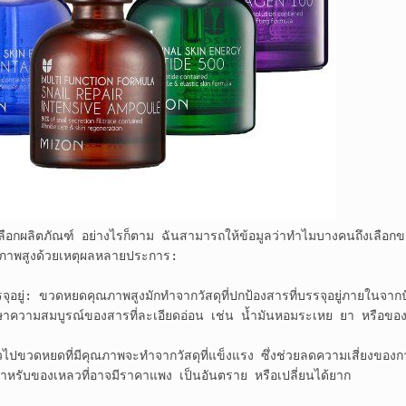
อเลือกผลิตภัณฑ์ อย่างไรก็ตาม ฉันสามารถให้ข้อมูลว่าทำไมบางคนถึงเลือก
ณภาพสูงด้วยเหตุผลหลายประการ:

รจุอยู่: ขวดหยดคุณภาพสูงมักทำจากวัสดุที่ปกป้องสารที่บรรจุอยู่ภายในจา
ักษาความสมบูรณ์ของสารที่ละเอียดอ่อน เช่น น้ำมันหอมระเหย ยา หรือของเ
ขวดหยดที่มีคุณภาพจะทำจากวัสดุที่แข็งแรง ซึ่งช่วยลดความเสี่ยงของการ
ิ่งสำหรับของเหลวที่อาจมีราคาแพง เป็นอันตราย หรือเปลี่ยนได้ยาก
