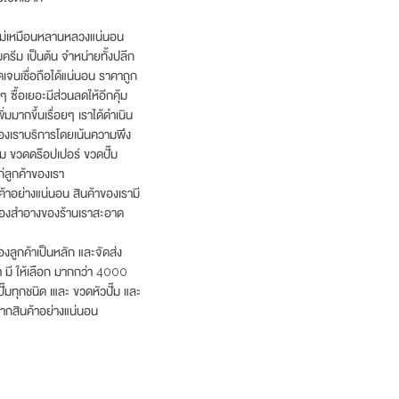
 ไม่เหมือนหลานหลวงแน่นอน
รีม เป็นต้น จำหน่ายทั้งปลีก
เจนเชื่อถือได้แน่นอน ราคาถูก
 ซื้อเยอะมีส่วนลดให้อีกคุ้ม
่มมากขึ้นเรื่อยๆ เราได้ดำเนิน
นของเราบริการโดยเน้นความพึง
ีม ขวดดร๊อปเปอร์ ขวดปั๊ม
่ลูกค้าของเรา
ค้าอย่างแน่นอน สินค้าของเรามี
รื่องสำอางของร้านเราสะอาด
งลูกค้าเป็นหลัก และจัดส่ง
รา มี ให้เลือก มากกว่า 4000
ั๊มทุกชนิด เและ ขวดหัวปั๊ม และ
ากสินค้าอย่างแน่นอน