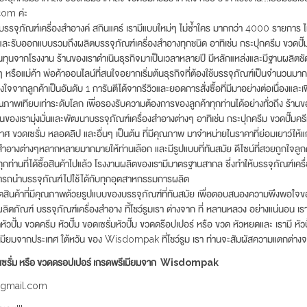
om ค่ะ
รรจุภัณฑ์เครื่องสำอางค์ สกินแคร์ เรามีแบบใหม่ๆ ไม่ซ้ำใคร มากกว่า 4000 รายการ
ะรับออกแบบรวมถึงผลิตบรรจุภัณฑ์เครื่องสำอางทุกชนิด อาทิเช่น กระปุกครีม ขวดปั๊มค
ทุนจากโรงงาน ร้านของเราดำเนินธุรกิจมาเป็นเวลาหลายปี มีหลักแหล่งและมีฐานผลิตชัด
 หรือแม่ค้า พ่อค้าออนไลน์ที่สนใจอยากเริ่มต้นธุรกิจที่ต้องใช้บรรจุภัณฑ์เป็นจำนวนมากๆ
ใจจากลูกค้าเป็นอันดับ 1 การันตีได้จากรีวิวและยอดการสั่งซื้อที่มีมาอย่างต่อเนื่องและเพิ
ุณภาพเทียบเท่าระดับโลก เพื่อรองรับความต้องการของลูกค้าทุกท่านได้อย่างทั่วถึง ร้า
านของเรามุ่งมั่นและพัฒนาบรรจุภัณฑ์เครื่องสำอางต่างๆ อาทิเช่น กระปุกครีม ขวดปั๊มคร
ขวดเซรั่ม หลอดลิป และอื่นๆ เป็นต้น ที่มีคุณภาพ มาจำหน่ายในราคาที่ย่อมเยาว์ให้แก
งสำอางต่างๆหลากหลายมากมายให้ท่านเลือก และมีรูปแบบที่ทันสมัย ดีไซน์ที่สวยถูกใจลูก
ุกท่านที่ได้ซื้อสินค้าไปแล้ว โรงงานผลิตของเรามีมาตรฐานสากล ซึ่งทำให้บรรจุภัณฑ์เค
รถนำบรรจุภัณฑ์ไปใช้ได้กับทุกอุตสาหกรรมการผลิต
ผลิตสินค้าที่มีคุณภาพด้วยรูปแบบของบรรจุภัณฑ์ที่ทันสมัย เพื่อตอบสนองความพึงพอใจขอ
วผลิตภัณฑ์ บรรจุภัณฑ์เครื่องสำอาง ที้โชว์รูมเรา ต่างจาก ที่ หลานหลวง อย่างแน่นอน เ
วปั้ม ขวดครีม หัวปั๊ม ขอดเซรั่มหัวปั๊ม ขวดดร๊อปเปอร์ หรือ ขวด หัวหยดและ เรามี หัวป
เมียมจากประเทศ ใต้หวัน ของ Wisdompak ที่โชว์รูม เรา ท่านจะสัมผัสความแตกต่างจ
วดเซรั่ม หรือ ขวดดรอปเปอร์ เกรดพรีเมียมจาก Wisdompak
@gmail.com