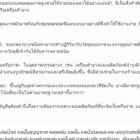
รออกแบบหยดคุณภาพสูงช่วยให้จ่ายของเหลวได้อย่างแม่นยำ นี่เป็นสิ่งสำคัญ
อเครื่องสำอาง

ณภาพมักมาพร้อมกับชุดหยดหยดที่ออกแบบมาอย่างดีซึ่งทำให้ใช้งานง่าย นี่เ
มี: ของเหลวบางชนิดสามารถทำปฏิกิริยากับวัสดุของภาชนะบรรจุคุณภาพต่ำ
กวัสดุที่เข้ากันได้กับสารหลายชนิด

ทรียภาพ: ในอุตสาหกรรมต่างๆ เช่น เครื่องสำอางและผลิตภัณฑ์บำรุงผิว บร
สนอรูปลักษณ์ที่สวยงามและพรีเมียมยิ่งขึ้น ซึ่งมีส่วนช่วยในการสร้างแบ
ียบ: ขึ้นอยู่กับอุตสาหกรรมและประเภทของของเหลวที่จัดเก็บ อาจมีมาตร
น้มที่จะเป็นไปตามมาตรฐานเหล่านี้มากกว่า

คัญคือต้องคำนึงถึงความต้องการเฉพาะของผลิตภัณฑ์ที่จะจัดเก็บหรือจ่าย แ
น้ำแร่ ขวดปั๊มสุญญากาศ หลอดครีม ขวดปั๊ม ขวดน้ำมันหอมระเหย บรรจุภัณฑ์เครื่
ระปุกครีมราคาส่ง ซองครีมราคาส่ง ขวดปั๊มครีมราคาส่ง หรือ ราคาโรงงาน….เยี่ยมชมเว็บไ