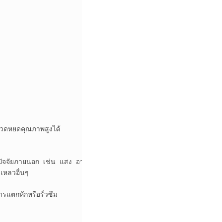
ขวดหยดคุณภาพสูงได้ 

กปัจจัยภายนอก เช่น แสง อากาศ และสิ่งปนเปื้อน 

หลวอื่นๆ

แตกหักหรือรั่วซึม
