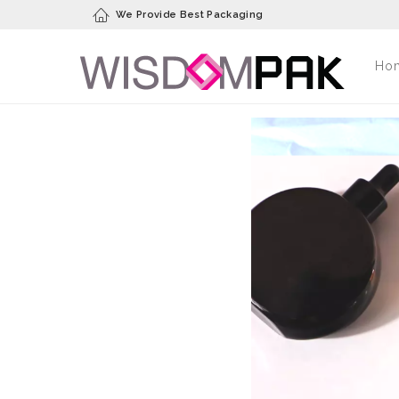
We Provide Best Packaging
Ho