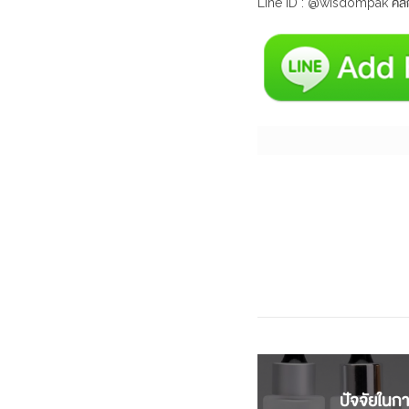
Line ID : @wisdompak คลิ๊ก
ปัจจัยในการ