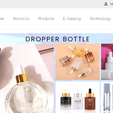
L
me
About Us
Products
E-Catalog
Technology