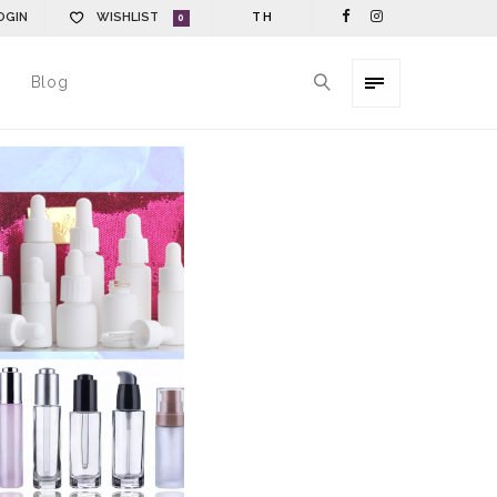
OGIN
WISHLIST
TH
0
Blog