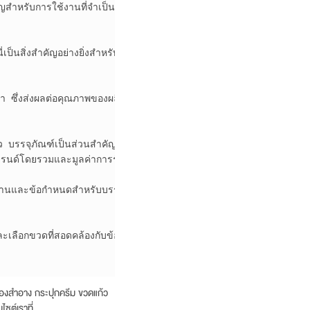
สำหรับการใช้งานที่จำเป็นต้องมีการตรวจวัดที่แม่นยำ 

ป็นสิ่งสำคัญอย่างยิ่งสำหรับสารที่การจ่ายแบบควบคุม

 ซึ่งส่งผลต่อคุณภาพของผลิตภัณฑ์ 

รจุภัณฑ์เป็นส่วนสำคัญที่ทำให้ผลิตภัณฑ์น่าดึงดูด

รนด์โดยรวมและมูลค่าการรับรู้ของผลิตภัณฑ์

ฐานและข้อกำหนดสำหรับบรรจุภัณฑ์ 

ละเลือกขวดที่สอดคล้องกับข้อกำหนดเหล่านั้น

องสำอาง กระปุกครีม ขวดแก้ว
ซต์เราที่