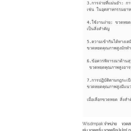
3.การจ่ายที่แม่นยำ: กา
เช่น ในอุตสาหกรรมยาหรื
4.ใช้งานง่าย: ขวดหยดคุ
เป็นสิ่งสำคัญ

5.ความเข้ากันได้ทางเค
ขวดหยดคุณภาพสูงมักทำจา
6.ข้อควรพิจารณาด้านสุน
 ขวดหยดคุณภาพสูงอาจนำเ
7.การปฏิบัติตามกฎระเบ
ขวดหยดคุณภาพสูงมีแนวโ
เมื่อเลือกขวดหยด สิ่งสำ
Wisdmpak จำหน่าย ขวดสเปรย์
เช่น ขวดเซรั่ม ขวดดร๊อปเปอร์ ก