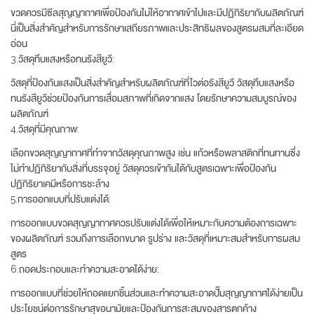
ขวดควรมีซีลสุญญากาศเพื่อป้องกันไม่ให้อากาศเข้าไปและมีปฏิกิริยากับผลิตภัณฑ์
นี่เป็นสิ่งสำคัญสำหรับการรักษาเสถียรภาพและประสิทธิผลของสูตรผสมที่ละเอียด
อ่อน
3.วัสดุทึบแสงหรือทนรังสียูวี:
วัสดุที่ป้องกันแสงเป็นสิ่งสำคัญสำหรับผลิตภัณฑ์ที่ไวต่อรังสียูวี วัสดุทึบแสงหรือ
ทนรังสียูวีช่วยป้องกันการเสื่อมสภาพที่เกิดจากแสง โดยรักษาความสมบูรณ์ของ
ผลิตภัณฑ์
4.วัสดุที่มีคุณภาพ:
เลือกขวดสุญญากาศที่ทำจากวัสดุคุณภาพสูง เช่น แก้วหรือพลาสติกที่ทนทานซึ่ง
ไม่ทำปฏิกิริยากับสิ่งที่บรรจุอยู่ วัสดุควรเข้ากันได้กับสูตรเฉพาะเพื่อป้องกัน
ปฏิกิริยาเคมีหรือการชะล้าง
5.การออกแบบที่ปรับแต่งได้:
การออกแบบขวดสุญญากาศควรปรับแต่งได้เพื่อให้เหมาะกับความต้องการเฉพาะ
ของผลิตภัณฑ์ รวมถึงการเลือกขนาด รูปร่าง และวัสดุที่เหมาะสมสำหรับการผสม
สูตร
6.ถอดประกอบและทำความสะอาดได้ง่าย:
การออกแบบที่ช่วยให้ถอดแยกชิ้นส่วนและทำความสะอาดปั๊มสุญญากาศได้ง่ายเป็น
ประโยชน์ต่อการรักษาสุขอนามัยและป้องกันการสะสมของสารตกค้าง