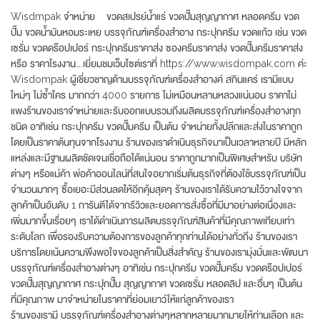
Wisdmpak จำหน่าย ขวดสเปรย์น้ำแร่ ขวดปั๊มสุญญากาศ หลอดครีม ขวด
ปั๊ม ขวดน้ำมันหอมระเหย บรรจุภัณฑ์เครื่องสำอาง กระปุกครีม ขวดแก้ว เช่น ขวด
เซรั่ม ขวดดร๊อปเปอร์ กระปุกครีมราคาส่ง ซองครีมราคาส่ง ขวดปั๊มครีมราคาส่ง
หรือ ราคาโรงงาน….เยี่ยมชมเว็บไซต์เราที่ https://www.wisdompak.com ค่ะ
Wisdompak ผู้เชี่ยวชาญด้านบรรจุภัณฑ์เครื่องสำอางค์ สกินแคร์ เรามีแบบ
ใหม่ๆ ไม่ซ้ำใคร มากกว่า 4000 รายการ ไม่เหมือนหลานหลวงแน่นอน ราคาไม่
แพงร้านของเราจำหน่ายและรับออกแบบรวมถึงผลิตบรรจุภัณฑ์เครื่องสำอางทุก
ชนิด อาทิเช่น กระปุกครีม ขวดปั๊มครีม เป็นต้น จำหน่ายทั้งปลีกและส่งในราคาถูก
โดยเป็นราคาต้นทุนจากโรงงาน ร้านของเราดำเนินธุรกิจมาเป็นเวลาหลายปี มีหลัก
แหล่งและมีฐานผลิตชัดเจนเชื่อถือได้แน่นอน ราคาถูกมากเป็นพิเศษสำหรับ บริษัท
ต่างๆ หรือแม่ค้า พ่อค้าออนไลน์ที่สนใจอยากเริ่มต้นธุรกิจที่ต้องใช้บรรจุภัณฑ์เป็น
จำนวนมากๆ ซื้อเยอะมีส่วนลดให้อีกคุ้มสุดๆ ร้านของเราได้รับความไว้วางใจจาก
ลูกค้าเป็นอันดับ 1 การันตีได้จากรีวิวและยอดการสั่งซื้อที่มีมาอย่างต่อเนื่องและ
เพิ่มมากขึ้นเรื่อยๆ เราได้ดำเนินการผลิตบรรจุภัณฑ์สินค้าที่มีคุณภาพเทียบเท่า
ระดับโลก เพื่อรองรับความต้องการของลูกค้าทุกท่านได้อย่างทั่วถึง ร้านของเรา
บริการโดยเน้นความพึงพอใจของลูกค้าเป็นสิ่งสำคัญ ร้านของเรามุ่งมั่นและพัฒนา
บรรจุภัณฑ์เครื่องสำอางต่างๆ อาทิเช่น กระปุกครีม ขวดปั๊มครีม ขวดดร๊อปเปอร์
ขวดปั๊มสุญญากาศ กระปุกปั๊ม สุญญากาศ ขวดเซรั่ม หลอดลิป และอื่นๆ เป็นต้น
ที่มีคุณภาพ มาจำหน่ายในราคาที่ย่อมเยาว์ให้แก่ลูกค้าของเรา
ร้านของเรามี บรรจุภัณฑ์เครื่องสำอางต่างๆหลากหลายมากมายให้ท่านเลือก และ