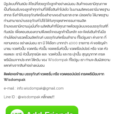
มีรูปแบบที่ทันสมัย ดีไซน์ที่สวยถูกใจลูกค้าอย่างแน่นอน สินค้าของเรามีคุณภาพ
เป็นที่ยอมรับของลูกค้าทุกท่านที่ได้ซื้อสินค้าไปแล้ว โรงงานผลิตของเรามีมาตรฐาน
สากล ซึ่งทำให้บรรจุภัณฑ์เครื่องสำอางของร้านเราสะอาด ปลอดภัย ได้มาตรฐาน
ท่านสามารถนำบรรจุภัณฑ์ไปใช้ได้กับทุกอุตสาหกรรมการผลิต
ร้านของเรามีความมุ่งมั่นที่จะผลิตสินค้าที่มีคุณภาพด้วยรูปแบบของบรรจุภัณฑ์ที่
ทันสมัย เพื่อตอบสนองความพึงพอใจของลูกค้าเป็นหลัก และจัดส่งสินค้าถึงมือ
ท่านได้อย่างรวดเร็วผลิตภัณฑ์ บรรจุภัณฑ์เครื่องสำอาง ที้โชว์รูมเรา ต่างจาก ที่
หลานหลวง อย่างแน่นอน เรา มี ให้เลือก มากกว่า 4000 รายการ ค่ะขอเชิญเข้า
มาชม ขวดหัวปั้ม ขวดครีม หัวปั๊ม ขอดเซรั่มหัวปั๊ม ขวดดร๊อปเปอร์ หรือ ขวด หัว
หยดและ เรามี หัวปั๊มทุกชนิด เและ ขวดหัวปั๊ม และกระปุกปั๊ม สุญญากาศ เกรด
พรีเมียมจากประเทศ ใต้หวัน ของ Wisdompak ที่โชว์รูม เรา ท่านจะสัมผัสความ
แตกต่างจากสินค้าอย่างแน่นอน
ติดต่อขอเข้าชม บรรจุภัณฑ์ ขวดเซรั่ม หรือ ขวดดรอปเปอร์ เกรดพรีเมียมจาก
Wisdompak
e-mail : info.wisdompak@gmail.com
Line ID : @wisdompak คลิ๊กเลย!!!