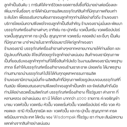
ลูกค้าเป็นอันดับ 1 การันตีได้จากรีวิวและยอดการสั่งซื้อที่มีมาอย่างต่อเนื่องและ
เพิ่มมากขึ้นเรื่อยๆ เราได้ดำเนินการผลิตบรรจุภัณฑ์สินค้าที่มีคุณภาพเทียบเท่า
ระดับโลก เพื่อรองรับความต้องการของลูกค้าทุกท่านได้อย่างทั่วถึง ร้านของเรา
บริการโดยเน้นความพึงพอใจของลูกค้าเป็นสิ่งสำคัญ ร้านของเรามุ่งมั่นและพัฒนา
บรรจุภัณฑ์เครื่องสำอางต่างๆ อาทิเช่น กระปุกครีม ขวดปั๊มครีม ขวดดร๊อปเปอร์
ขวดปั๊มสุญญากาศ กระปุกปั๊ม สุญญากาศ ขวดเซรั่ม หลอดลิป และอื่นๆ เป็นต้น
ที่มีคุณภาพ มาจำหน่ายในราคาที่ย่อมเยาว์ให้แก่ลูกค้าของเรา
ร้านของเรามี บรรจุภัณฑ์เครื่องสำอางต่างๆหลากหลายมากมายให้ท่านเลือก และ
มีรูปแบบที่ทันสมัย ดีไซน์ที่สวยถูกใจลูกค้าอย่างแน่นอน สินค้าของเรามีคุณภาพ
เป็นที่ยอมรับของลูกค้าทุกท่านที่ได้ซื้อสินค้าไปแล้ว โรงงานผลิตของเรามีมาตรฐาน
สากล ซึ่งทำให้บรรจุภัณฑ์เครื่องสำอางของร้านเราสะอาด ปลอดภัย ได้มาตรฐาน
ท่านสามารถนำบรรจุภัณฑ์ไปใช้ได้กับทุกอุตสาหกรรมการผลิต
ร้านของเรามีความมุ่งมั่นที่จะผลิตสินค้าที่มีคุณภาพด้วยรูปแบบของบรรจุภัณฑ์ที่
ทันสมัย เพื่อตอบสนองความพึงพอใจของลูกค้าเป็นหลัก และจัดส่งสินค้าถึงมือ
ท่านได้อย่างรวดเร็วผลิตภัณฑ์ บรรจุภัณฑ์เครื่องสำอาง ที้โชว์รูมเรา ต่างจาก ที่
หลานหลวง อย่างแน่นอน เรา มี ให้เลือก มากกว่า 4000 รายการ ค่ะขอเชิญเข้า
มาชม ขวดหัวปั้ม ขวดครีม หัวปั๊ม ขอดเซรั่มหัวปั๊ม ขวดดร๊อปเปอร์ หรือ ขวด หัว
หยดและ เรามี หัวปั๊มทุกชนิด เและ ขวดหัวปั๊ม และกระปุกปั๊ม สุญญากาศ เกรด
พรีเมียมจากประเทศ ใต้หวัน ของ Wisdompak ที่โชว์รูม เรา ท่านจะสัมผัสความ
แตกต่างจากสินค้าอย่างแน่นอน