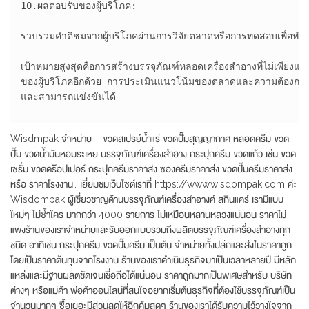
10.ผลตอบรับของผู้บริโภค:

รวบรวมคำติชมจากผู้บริโภคผ่านการวิจัยตลาดหรือการทดสอบเพื่อทำ
เป้าหมายสูงสุดคือการสร้างบรรจุภัณฑ์หลอดเครื่องสำอางที่ไม่เพียง
ของผู้บริโภคอีกด้วย การประเมินแนวโน้มของตลาดและความต้องการของผู
และสามารถแข่งขันได้

Wisdmpak จำหน่าย ขวดสเปรย์น้ำแร่ ขวดปั๊มสุญญากาศ หลอดครีม ขวด
ปั๊ม ขวดน้ำมันหอมระเหย บรรจุภัณฑ์เครื่องสำอาง กระปุกครีม ขวดแก้ว เช่น ขวด
เซรั่ม ขวดดร๊อปเปอร์ กระปุกครีมราคาส่ง ซองครีมราคาส่ง ขวดปั๊มครีมราคาส่ง
หรือ ราคาโรงงาน….เยี่ยมชมเว็บไซต์เราที่ https://www.wisdompak.com ค่ะ
Wisdompak ผู้เชี่ยวชาญด้านบรรจุภัณฑ์เครื่องสำอางค์ สกินแคร์ เรามีแบบ
ใหม่ๆ ไม่ซ้ำใคร มากกว่า 4000 รายการ ไม่เหมือนหลานหลวงแน่นอน ราคาไม่
แพงร้านของเราจำหน่ายและรับออกแบบรวมถึงผลิตบรรจุภัณฑ์เครื่องสำอางทุก
ชนิด อาทิเช่น กระปุกครีม ขวดปั๊มครีม เป็นต้น จำหน่ายทั้งปลีกและส่งในราคาถูก
โดยเป็นราคาต้นทุนจากโรงงาน ร้านของเราดำเนินธุรกิจมาเป็นเวลาหลายปี มีหลัก
แหล่งและมีฐานผลิตชัดเจนเชื่อถือได้แน่นอน ราคาถูกมากเป็นพิเศษสำหรับ บริษัท
ต่างๆ หรือแม่ค้า พ่อค้าออนไลน์ที่สนใจอยากเริ่มต้นธุรกิจที่ต้องใช้บรรจุภัณฑ์เป็น
จำนวนมากๆ ซื้อเยอะมีส่วนลดให้อีกคุ้มสุดๆ ร้านของเราได้รับความไว้วางใจจาก