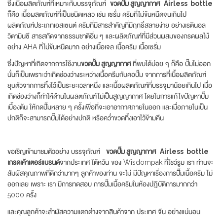
ซึ่งเนื้อผลิตภัณฑ์ที่เหมาะกับบรรจุภัณฑ์
ขวดปั๊ม สูญญากาศ
Airless bottle
ก็คือ เนื้อผลิตภัณฑ์ที่เป็นชนิดเหลว เช่น เซรั่ม ครีมที่ไม่ข้นหนืดจนเกินไป
ผลิตภัณฑ์ประเภทเอสเซนต์ ครีมที่มีสารสำคัญที่มีฤทธิ์สลายง่าย อย่างเรตินอล
วิตามินซี สารสกัดจากธรรมชาติอื่น ๆ และผลิตภัณฑ์ที่มีส่วนผสมของกรดผลไม้
อย่าง AHA ที่ไม่ข้นหนืดมาก อย่างเนื้อเจล เนื้อครีม เนื้อเซรั่ม
ซึ่งปัญหาที่เกิดจากการใช้งาน
ขวดปั้ม สูญญากาศ
ที่พบได้บ่อย ๆ ก็คือ ปั๊มไม่ออก
นั่นก็เป็นเพราะว่าเกิดช่องว่างระหว่างเนื้อครีมกับคอปั๊ม จากการที่เนื้อผลิตภัณฑ์
ยุบตัวจากการทิ้งไว้เป็นระยะเวลาหนึ่ง และเนื้อผลิตภัณฑ์ที่บรรจุมาน้อยเกินไป เมื่อ
เกิดช่องว่างก็ทำให้ด้านในผลิตภัณฑ์ไม่เป็นสูญญากาศ โดยในการแก้ไขปัญหาปั๊ม
เบื้องต้น ให้กดปั๊มหลาย ๆ ครั้งเพื่อที่จะเอาอากาศภายในออก และเมื่อภายในเป็น
ปกติก็จะสามารถปั๊มได้อย่างปกติ หรือคว่ำขวดทิ้งเอาไว้ข้ามคืน
ขอเชิญเข้ามาชมตัวอย่าง บรรจุภัณฑ์
ขวดปั๊ม สูญญากาศ
Airless bottle
เกรดเค้าเตอร์แบรนด์
จากประเทศ ใต้หวัน ของ Wisdompak ที่โชว์รูม เรา ท่านจะ
สัมผัสคุณภาพที่ดีกว่ามากๆ ลูกค้าของท่าน จะไม่ มีปัญหาเรื่องการปั๊๊มเนื้อครีม ไม่
ออกเลย เพราะ เรา มีการทดสอบ การปั๊มเนื้อครีมในห้องปฎิบัติการมากกว่า
5000 ครั้ง
และคุณลูกค้าจะสำผัสความแตกต่างจากสินค้าจาก ประเทศ จีน อย่างแน่นอน