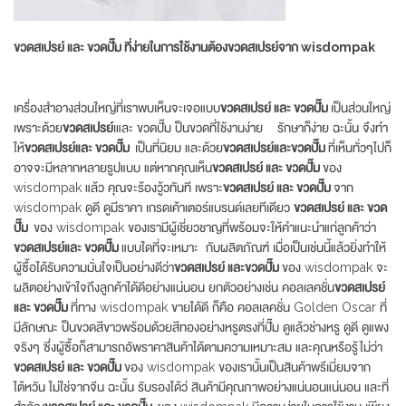
ขวดสเปรย์ และ ขวดปั๊ม ที่ง่ายในการใช้งานต้องขวดสเปรย์จาก
wisdompak
เครื่องสำอางส่วนใหญ่ที่เราพบเห็นจะเจอแบบ
ขวดสเปรย์ และ ขวดปั๊ม
เป็นส่วนใหญ่
เพราะด้วย
ขวดสเปรย์
เและ ขวดปั๊ม ป็นขวดที่ใช้งานง่าย รักษาก็ง่าย ฉะนั้น จึงทำ
ให้
ขวดสเปรย์และ ขวดปั๊ม
เป็นที่นิยม และด้วย
ขวดสเปรย์และขวดปั๊ม
ที่เห็นทั่วๆไปก็
อาจจะมีหลากหลายรูปแบบ แต่หากคุณเห็น
ขวดสเปรย์ และ ขวดปั๊ม
ของ
wisdompak แล้ว คุณจะร้องวู้วทันที เพราะ
ขวดสเปรย์ และ ขวดปั๊ม
จาก
wisdompak ดูดี ดูมีราคา เกรดเค้าเตอร์แบรนด์เลยทีเดียว
ขวดสเปรย์ และ ขวด
ปั๊ม
ของ wisdompak ของเรามีผู้เชี่ยวชาญที่พร้อมจะให้คำแนะนำแก่ลูกค้าว่า
ขวดสเปรย์และ ขวดปั๊ม
แบบใดที่จะเหมาะ กับผลิตภัณฑ์ เมื่อเป็นเช่นนี้แล้วยิ่งทำให้
ผู้ซื้อได้รับความมั่นใจเป็นอย่างดีว่า
ขวดสเปรย์ และขวดปั๊ม
ของ wisdompak จะ
ผลิตอย่างเข้าใจถึงลูกค้าได้ดีอย่างแน่นอน ยกตัวอย่างเช่น คอลเลคชั่น
ขวดสเปรย์
และ ขวดปั๊ม
ที่ทาง wisdompak ขายได้ดี ก็คือ คอลเลคชั่น Golden Oscar ที่
มีลักษณะ ป็นขวดสีขาวพร้อมด้วยสีทองอย่างหรูตรงที่ปั๊ม ดูแล้วช่างหรู ดูดี ดูแพง
จริงๆ ซึ่งผู้ซื้อก็สามารถอัพราคาสินค้าได้ตามความเหมาะสม และคุณหรือรู้ไม่ว่า
ขวดสเปรย์ และ ขวดปั๊ม
ของ wisdompak ของเรานั้นเป็นสินค้าพรีเมี่ยมจาก
ไต้หวัน ไม่ใช่จากจีน ฉะนั้น รับรองได้ว่ สินค้ามีคุณภาพอย่างแน่นอนแน่นอน และที่