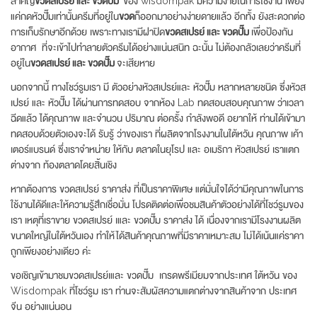
สำคัญ
ขวดสเปรย์ และ ขวดปั๊ม
ของ wisdompak มีความง่ายในการใช้งาน เพียง
แค่กดหัวปั๊มเท่านั้นครีมที่อยู่ใน
ขวด
ก็ออกมาอย่างง่ายดายแล้ว อีกทั้ง ยังสะดวกต่อ
การเก็บรักษาอีกด้วย เพราะทางเรามีฝาปิด
ขวดสเปรย์ และ ขวดปั๊ม
เพื่อป้องกัน
อากาศ ที่จะเข้าไปทำลายตัวครีมได้อย่างแน่นสนิท ฉะนั้น ไม่ต้องกลัวเลยว่าครีมที่
อยู่ใน
ขวดสเปรย์ และ ขวดปั๊ม
จะเสียหาย
นอกจากนี้ ทางโชว์รูมเรา มี ตัวอย่างหัวสเปรย์และ หัวปั๊ม หลากหลายชนิด ซึ่งหัวส
เปรย์ และ หัวปั๊ม ได้ผ่านการทดสอบ จากห้อง Lab ทดสอบสอบคุณภาพ ว่าเวลา
ฉีดแล้ว ได้คุณภาพ และจำนวน ปริมาณ ต่อครั้ง กำลังพอดี อยากให้ ท่านได้เข้ามา
ทดสอบด้วยตัวเองจะได้ รับรู้ ว่าของเรา ที่ผลิตจากโรงงานในใต้หวัน คุณภาพ เค้า
เตอร์แบรนด์ ซึ่งเราจำหน่าย ให้กับ ตลาดในยุโรป และ อเมริกา หัวสเปรย์ เราแตก
ต่างจาก ท้องตลาดโดยสิ้นเชิง
หากต้องการ ขวดสเปรย์ ราคาส่ง ที่เป็นราคาพิเศษ แต่มั่นใจได้ว่ามีคุณภาพในการ
ใช้งานได้ดีและให้ความรู้สึกเชื่อมั่น โปรดติดต่อเพื่อชมสินค้าตัวอย่างได้ที่โชว์รูมของ
เรา เหตุที่เราขาย ขวดสเปรย์ เและ ขวดปั๊ม ราคาส่ง ได้ เนื่องจากเรามีโรงงานผลิต
ขนาดใหญ่ในใต้หวันเอง ทำให้ได้สินค้าคุณภาพที่มีราคาเหมาะสม ไม่ได้เน้นแค่ราคา
ถูกเพียงอย่างเดียว ค่ะ
ขอเชิญเข้ามาชมขวดสเปรย์เและ ขวดปั๊ม เกรดพรีเมียมจากประเทศ ใต้หวัน ของ
Wisdompak ที่โชว์รูม เรา ท่านจะสัมผัสความแตกต่างจากสินค้าจาก ประเทศ
จีน อย่างแน่นอน