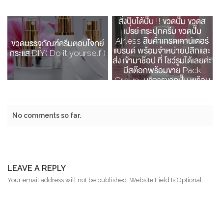
สั่งปุ๊บได้ปั๊บ !! ขวดปั๊ม ขวดส
เปรย์ กระปุกครีม ขวดปั๊ม
Airless สินค้าเกรดเคาน์เตอร์
ขวดบรรจุภัณฑ์ครีมตอบโจทย์
แบรนด์ พร้อมจำหน่ายปลีกและ
กระแส DIY( Do it yourself )
ส่ง เข้ามาช๊อป ที่ โชว์รูมได้เลยค่ะ
มีสต๊อกพร้อมขาย Pack
Group บริการขวดปั๊ม พร้อม
ขาย เกรดพรีเมียมแบบ one
stop service
No comments so far.
LEAVE A REPLY
Your email address will not be published. Website Field Is Optional.