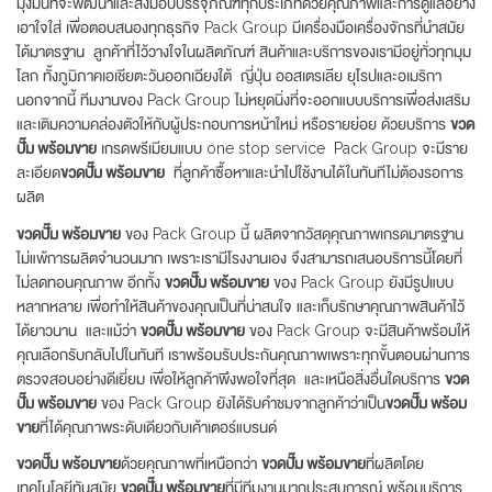
มุ่งมั่นที่จะพัฒนาและส่งมอบบรรจุภัณฑ์ทุกประเภทด้วยคุณภาพและการดูแลอย่าง
เอาใจใส่ เพื่อตอบสนองทุกธุรกิจ Pack Group มีเครื่องมือเครื่องจักรที่นำสมัย
ได้มาตรฐาน ลูกค้าที่ไว้วางใจในผลิตภัณฑ์ สินค้าและบริการของเรามีอยู่ทั่วทุกมุม
โลก ทั้งภูมิภาคเอเชียตะวันออกเฉียงใต้ ญี่ปุ่น ออสเตรเลีย ยุโรปและอเมริกา
นอกจากนี้ ทีมงานของ Pack Group ไม่หยุดนิ่งที่จะออกแบบบริการเพื่อส่งเสริม
และเติมความคล่องตัวให้กับผู้ประกอบการหน้าใหม่ หรือรายย่อย ด้วยบริการ
ขวด
ปั๊ม พร้อมขาย
เกรดพรีเมียมแบบ one stop service Pack Group จะมีราย
ละเอียด
ขวดปั๊ม พร้อมขาย
ที่ลูกค้าซื้อหาและนำไปใช้งานได้ในทันทีไม่ต้องรอการ
ผลิต
ขวดปั๊ม พร้อมขาย
ของ Pack Group นี้ ผลิตจากวัสดุคุณภาพเกรดมาตรฐาน
ไม่แพ้การผลิตจำนวนมาก เพราะเรามีโรงงานเอง จึงสามารถเสนอบริการนี้โดยที่
ไม่ลดทอนคุณภาพ อีกทั้ง
ขวดปั๊ม พร้อมขาย
ของ Pack Group ยังมีรูปแบบ
หลากหลาย เพื่อทำให้สินค้าของคุณเป็นที่น่าสนใจ และเก็บรักษาคุณภาพสินค้าไว้
ได้ยาวนาน และแม้ว่า
ขวดปั๊ม พร้อมขาย
ของ Pack Group จะมีสินค้าพร้อมให้
คุณเลือกรับกลับไปในทันที เราพร้อมรับประกันคุณภาพเพราะทุกขั้นตอนผ่านการ
ตรวจสอบอย่างดีเยี่ยม เพื่อให้ลูกค้าพึงพอใจที่สุด และเหนือสิ่งอื่นใดบริการ
ขวด
ปั๊ม พร้อมขาย
ของ Pack Group ยังได้รับคำชมจากลูกค้าว่าเป็น
ขวดปั๊ม พร้อม
ขาย
ที่ได้คุณภาพระดับเดียวกับเค้าเตอร์แบรนด์
ขวดปั๊ม พร้อมขาย
ด้วยคุณภาพที่เหนือกว่า
ขวดปั๊ม พร้อมขาย
ที่ผลิตโดย
เทคโนโลยีทันสมัย
ขวดปั๊ม พร้อมขาย
ที่มีทีมงานมากประสบการณ์ พร้อมบริการ