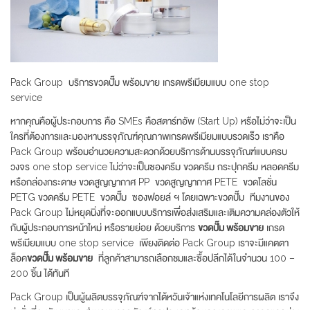
Pack Group บริการขวดปั๊ม พร้อมขาย เกรดพรีเมียมแบบ one stop
service
หากคุณคือผู้ประกอบการ คือ SMEs คือสตาร์ทอัพ (Start Up) หรือไม่ว่าจะเป็น
ใครที่ต้องการและมองหาบรรจุภัณฑ์คุณภาพเกรดพรีเมียมแบบรวดเร็ว เราคือ
Pack Group พร้อมอำนวยความสะดวกด้วยบริการด้านบรรจุภัณฑ์แบบครบ
วงจร one stop service ไม่ว่าจะเป็นซองครีม ขวดครีม กระปุกครีม หลอดครีม
หรือกล่องกระดาษ ขวดสูญญากาศ PP ขวดสูญญากาศ PETE ขวดโลชั่น
PETG ขวดครีม PETE ขวดปั๊ม ซองฟอยล์ ฯ โดยเฉพาะขวดปั๊ม ทีมงานของ
Pack Group ไม่หยุดนิ่งที่จะออกแบบบริการเพื่อส่งเสริมและเติมความคล่องตัวให้
กับผู้ประกอบการหน้าใหม่ หรือรายย่อย ด้วยบริการ
ขวดปั๊ม พร้อมขาย
เกรด
พรีเมียมแบบ one stop service เพียงติดต่อ Pack Group เราจะมีแคตตา
ล็อค
ขวดปั๊ม พร้อมขาย
ที่ลูกค้าสามารถเลือกชมและซื้อปลีกได้ในจำนวน 100 –
200 ชิ้น ได้ทันที
Pack Group เป็นผู้ผลิตบรรจุภัณฑ์จากไต้หวันเจ้าแห่งเทคโนโลยีการผลิต เราจึง