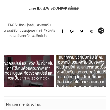
Line ID : @WISDOMPAK คลิ๊กเลย!!!
TAGS:
#
กระปุกครีม
#
ขวดครีม
#
ขวดซีรั่ม
#
ขวดสูญญากาศ
#
ขวดหัว
หยด
#
ขวดแก้ว
#
ดร็อปเปอร์
อยากขาย ขวดปั๊มครีม ให้คน
อยากมีแบรนด์ครีมเป็นของตัว
ขวดสเปรย์ และ ขวดปั๊ม ที่ง่ายใน
เองน่าสนใจไหม สามารถลองซื้อ
การใช้งานด้วยคุณภาพ เค้า
ขวดปั๊มครีมและกระปุกครีมในปริ
เตอร์แบรนด์ ต้องขวดสเปรย์ และ
มาณน้อยๆ ในรูปแบบที่ตนเอง
ขวดปั๊มจาก wisdompak
คิดว่าจะขายได้เอามาลองตลาด
โดยไม่ต้องแบกต้นทุนทีละมากๆ
ไปในตัวด้วย
No comments so far.