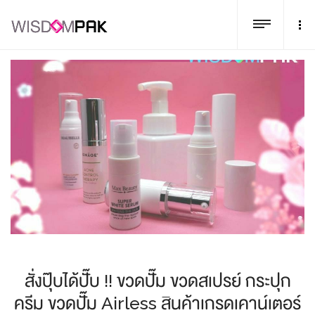
สั่งปุ๊บได้ปั๊บ !! ขวดปั๊ม ขวดสเปรย์ กระปุก
ครีม ขวดปั๊ม Airless สินค้าเกรดเคาน์เตอร์