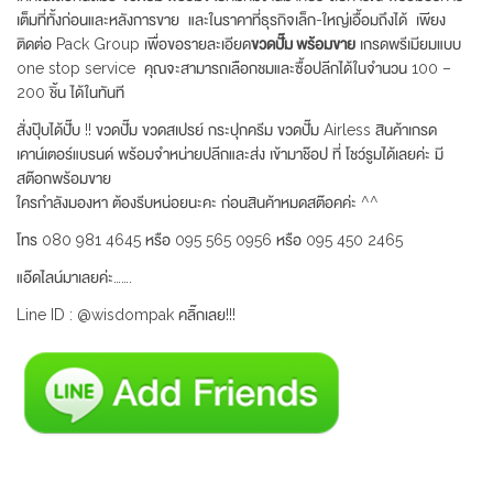
เต็มที่ทั้งก่อนและหลังการขาย และในราคาที่ธุรกิจเล็ก-ใหญ่เอื้อมถึงได้ เพียง
ติดต่อ Pack Group เพื่อขอรายละเอียด
ขวดปั๊ม พร้อมขาย
เกรดพรีเมียมแบบ
one stop service คุณจะสามารถเลือกชมและซื้อปลีกได้ในจำนวน 100 –
200 ชิ้น ได้ในทันที
สั่งปุ๊บได้ปั๊บ !! ขวดปั๊ม ขวดสเปรย์ กระปุกครีม ขวดปั๊ม Airless สินค้าเกรด
เคาน์เตอร์แบรนด์ พร้อมจำหน่ายปลีกและส่ง เข้ามาช๊อป ที่ โชว์รูมได้เลยค่ะ มี
สต๊อกพร้อมขาย
ใครกำลังมองหา ต้องรีบหน่อยนะคะ ก่อนสินค้าหมดสต๊อคค่ะ ^^
โทร 080 981 4645 หรือ 095 565 0956 หรือ 095 450 2465
แอ๊ดไลน์มาเลยค่ะ…….
Line ID : @wisdompak คลิ๊กเลย!!!