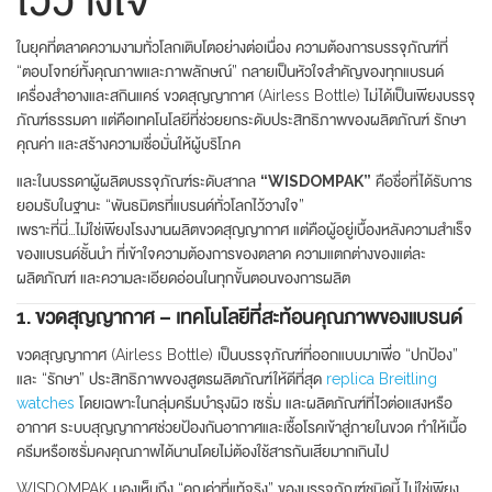
ในยุคที่ตลาดความงามทั่วโลกเติบโตอย่างต่อเนื่อง ความต้องการบรรจุภัณฑ์ที่
“ตอบโจทย์ทั้งคุณภาพและภาพลักษณ์” กลายเป็นหัวใจสำคัญของทุกแบรนด์
เครื่องสำอางและสกินแคร์ ขวดสุญญากาศ (Airless Bottle) ไม่ได้เป็นเพียงบรรจุ
ภัณฑ์ธรรมดา แต่คือเทคโนโลยีที่ช่วยยกระดับประสิทธิภาพของผลิตภัณฑ์ รักษา
คุณค่า และสร้างความเชื่อมั่นให้ผู้บริโภค
และในบรรดาผู้ผลิตบรรจุภัณฑ์ระดับสากล
“WISDOMPAK”
คือชื่อที่ได้รับการ
ยอมรับในฐานะ “พันธมิตรที่แบรนด์ทั่วโลกไว้วางใจ”
เพราะที่นี่…ไม่ใช่เพียงโรงงานผลิตขวดสุญญากาศ แต่คือผู้อยู่เบื้องหลังความสำเร็จ
ของแบรนด์ชั้นนำ ที่เข้าใจความต้องการของตลาด ความแตกต่างของแต่ละ
ผลิตภัณฑ์ และความละเอียดอ่อนในทุกขั้นตอนของการผลิต
1. ขวดสุญญากาศ – เทคโนโลยีที่สะท้อนคุณภาพของแบรนด์
ขวดสุญญากาศ (Airless Bottle) เป็นบรรจุภัณฑ์ที่ออกแบบมาเพื่อ “ปกป้อง”
และ “รักษา” ประสิทธิภาพของสูตรผลิตภัณฑ์ให้ดีที่สุด
replica Breitling
watches
โดยเฉพาะในกลุ่มครีมบำรุงผิว เซรั่ม และผลิตภัณฑ์ที่ไวต่อแสงหรือ
อากาศ ระบบสุญญากาศช่วยป้องกันอากาศและเชื้อโรคเข้าสู่ภายในขวด ทำให้เนื้อ
ครีมหรือเซรั่มคงคุณภาพได้นานโดยไม่ต้องใช้สารกันเสียมากเกินไป
WISDOMPAK มองเห็นถึง “คุณค่าที่แท้จริง” ของบรรจุภัณฑ์ชนิดนี้ ไม่ใช่เพียง