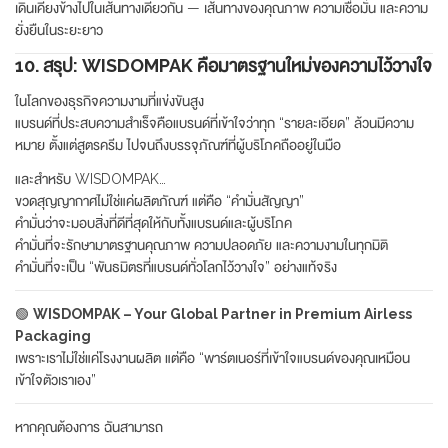
เดินเคียงข้างไปในเส้นทางเดียวกัน — เส้นทางของคุณภาพ ความเชื่อมั่น และความ
ยั่งยืนในระยะยาว
10. สรุป: WISDOMPAK คือมาตรฐานใหม่ของความไว้วางใจ
ในโลกของธุรกิจความงามที่แข่งขันสูง
แบรนด์ที่ประสบความสำเร็จคือแบรนด์ที่เข้าใจว่าทุก “รายละเอียด” ล้วนมีความ
หมาย ตั้งแต่สูตรครีม ไปจนถึงบรรจุภัณฑ์ที่ผู้บริโภคถืออยู่ในมือ
และสำหรับ WISDOMPAK…
ขวดสุญญากาศไม่ใช่แค่ผลิตภัณฑ์ แต่คือ “คำมั่นสัญญา”
คำมั่นว่าจะมอบสิ่งที่ดีที่สุดให้กับทั้งแบรนด์และผู้บริโภค
คำมั่นที่จะรักษามาตรฐานคุณภาพ ความปลอดภัย และความงามในทุกมิติ
คำมั่นที่จะเป็น “พันธมิตรที่แบรนด์ทั่วโลกไว้วางใจ” อย่างแท้จริง
🟢
WISDOMPAK – Your Global Partner in Premium Airless
Packaging
เพราะเราไม่ใช่แค่โรงงานผลิต แต่คือ “พาร์ตเนอร์ที่เข้าใจแบรนด์ของคุณเหมือน
เข้าใจตัวเราเอง”
หากคุณต้องการ ฉันสามารถ