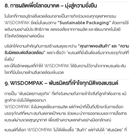
8. การผลิตเพื่อโลกอนาคต – มุ่งสู่ความยั่งยืน
ในโลกที่การอนุรักษ์สิ่งแวดล้อมกลายเป็นภารกิจร่วมของทุกอุตสาหกรรม
WISDOMPAK ยึดมั่นในแนวทาง
“Sustainable Packaging”
ด้วยการใช้
พลังงานอย่างมีประสิทธิภาพ ลดของเสียจากการผลิต และพัฒนาเทคโนโลยี
รีไซเคิลวัสดุอย่างต่อเนื่อง
บริษัทให้ความสำคัญกับการสร้างสมดุลระหว่าง
“คุณภาพของสินค้า” และ “ความ
รับผิดชอบต่อสิ่งแวดล้อม”
เพราะเชื่อว่า “แบรนด์ที่ยั่งยืนต้องเริ่มจากบรรจุภัณฑ์ที่
ยั่งยืน”
และนี่คืออีกเหตุผลที่ทำให้ WISDOMPAK ได้รับความไว้วางใจจากแบรนด์ระดับ
โลกที่มีนโยบายด้านสิ่งแวดล้อมเข้มงวด
9. WISDOMPAK – พันธมิตรที่เข้าใจทุกมิติของแบรนด์
การเป็น “พันธมิตรทางธุรกิจ” ที่แท้จริงหมายถึงการเข้าใจสิ่งที่ลูกค้าต้องการ แม้
ลูกค้าจะยังไม่ได้พูดออกมา
WISDOMPAK จึงไม่หยุดเพียงการผลิต แต่ทำหน้าที่เป็นที่ปรึกษาในการเลือก
บรรจุภัณฑ์ที่เหมาะสมกับตลาดเป้าหมาย ช่วยแนะนำการออกแบบและการสื่อสาร
แบรนด์ผ่านขวดสุญญากาศ เพื่อสร้างความแตกต่างอย่างมีเอกลักษณ์
แบรนด์ที่เลือก WISDOMPAK ไม่ได้เพียงซื้อ “สินค้า” แต่กำลังได้ “พันธมิตร” ที่