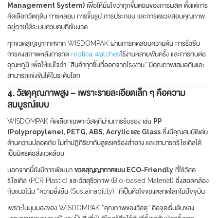
Management System)
เพื่อให้มั่นใจว่าทุกขั้นตอนของการผลิต ตั้งแต่การ
คัดเลือกวัตถุดิบ การหลอม การขึ้นรูป การประกอบ และการตรวจสอบคุณภาพ
อยู่ภายใต้ระบบควบคุมที่เข้มงวด
ทุกขวดสุญญากาศจาก WISDOMPAK ผ่านการทดสอบความดัน การรั่วซึม
การคงสภาพหลังการกด
replica watches
ใช้งานหลายพันครั้ง และการทนต่อ
อุณหภูมิ เพื่อให้แน่ใจว่า “สินค้าทุกชิ้นที่ออกจากโรงงาน” มีคุณภาพเสมอกันและ
สามารถแข่งขันได้ในระดับโลก
4. วัสดุคุณภาพสูง – เพราะรายละเอียดเล็ก ๆ คือความ
สมบูรณ์แบบ
WISDOMPAK คัดเลือกเฉพาะวัสดุที่ผ่านการรับรอง เช่น
PP
(Polypropylene), PETG, ABS, Acrylic และ Glass
ซึ่งมีคุณสมบัติเด่น
ด้านความปลอดภัย ไม่ทำปฏิกิริยากับสูตรเครื่องสำอาง และสามารถรีไซเคิลได้
เป็นมิตรต่อสิ่งแวดล้อม
นอกจากนี้ยังมีการพัฒนา
ขวดสุญญากาศแบบ ECO-Friendly
ที่ใช้วัสดุ
รีไซเคิล (PCR Plastic) และวัสดุชีวภาพ (Bio-based Material) ซึ่งสอดคล้อง
กับแนวโน้ม “ความยั่งยืน (Sustainability)” ที่เป็นหัวใจของตลาดโลกในปัจจุบัน
เพราะในมุมมองของ WISDOMPAK “คุณภาพของวัสดุ” คือจุดเริ่มต้นของ