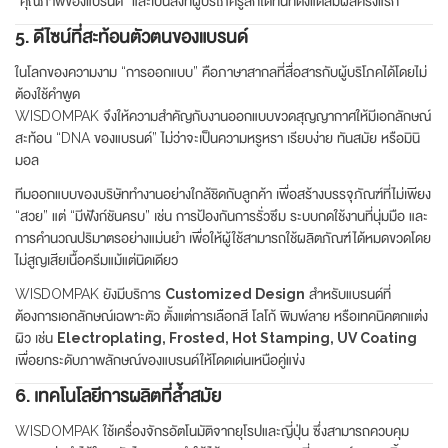
“คุณภาพของแบรนด์” และเป็นสิ่งที่ผู้บริโภครู้สึกได้ทันทีตั้งแต่สัมผัสครั้งแรก
5. ดีไซน์ที่สะท้อนตัวตนของแบรนด์
ในโลกของความงาม “การออกแบบ” คือภาษาสากลที่สื่อสารกับผู้บริโภคได้โดยไม่
ต้องใช้คำพูด
WISDOMPAK จึงให้ความสำคัญกับงานออกแบบขวดสุญญากาศให้มีเอกลักษณ์
สะท้อน “DNA ของแบรนด์” ไม่ว่าจะเป็นความหรูหรา เรียบง่าย ทันสมัย หรือมินิ
มอล
ทีมออกแบบของบริษัททำงานอย่างใกล้ชิดกับลูกค้า เพื่อสร้างบรรจุภัณฑ์ที่ไม่เพียง
“สวย” แต่ “มีฟังก์ชันครบ” เช่น การป้องกันการรั่วซึม ระบบกดใช้งานที่นุ่มมือ และ
การคำนวณปริมาตรอย่างแม่นยำ เพื่อให้ผู้ใช้สามารถใช้ผลิตภัณฑ์ได้หมดขวดโดย
ไม่สูญเสียเนื้อครีมแม้แต่นิดเดียว
WISDOMPAK ยังมีบริการ
Customized Design
สำหรับแบรนด์ที่
ต้องการเอกลักษณ์เฉพาะตัว ตั้งแต่การเลือกสี โลโก้ พิมพ์ลาย หรือเทคนิคตกแต่ง
ผิว เช่น
Electroplating, Frosted, Hot Stamping, UV Coating
เพื่อยกระดับภาพลักษณ์ของแบรนด์ให้โดดเด่นเหนือคู่แข่ง
6. เทคโนโลยีการผลิตที่ล้ำสมัย
WISDOMPAK ใช้เครื่องจักรอัตโนมัติจากยุโรปและญี่ปุ่น ซึ่งสามารถควบคุม