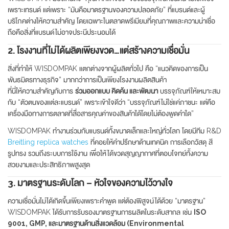
เพราะเทรนด์ แต่เพราะ “มันคือมาตรฐานของความปลอดภัย” ที่แบรนด์และผู้
บริโภคต่างให้ความสำคัญ โดยเฉพาะในตลาดพรีเมียมที่คุณภาพและความน่าเชื่อ
ถือคือสิ่งที่แบรนด์ไม่อาจประนีประนอมได้
2. โรงงานที่ไม่ได้ผลิตเพียงขวด…แต่สร้างความเชื่อมั่น
สิ่งที่ทำให้ WISDOMPAK แตกต่างจากผู้ผลิตทั่วไป คือ “แนวคิดของการเป็น
พันธมิตรทางธุรกิจ” มากกว่าการเป็นเพียงโรงงานผลิตสินค้า
ที่นี่ให้ความสำคัญกับการ
ร่วมออกแบบ คิดค้น และพัฒนา
บรรจุภัณฑ์ให้เหมาะสม
กับ “ตัวตนของแต่ละแบรนด์” เพราะเข้าใจดีว่า “บรรจุภัณฑ์ไม่ใช่แค่ภาชนะ แต่คือ
เครื่องมือทางการตลาดที่สื่อสารคุณค่าของสินค้าได้โดยไม่ต้องพูดคำใด”
WISDOMPAK ทำงานร่วมกับแบรนด์ทั้งขนาดเล็กและใหญ่ทั่วโลก โดยมีทีม R&D
Breitling replica watches
ที่คอยให้คำปรึกษาด้านเทคนิค การเลือกวัสดุ สี
รูปทรง รวมถึงระบบการใช้งาน เพื่อให้ได้ขวดสุญญากาศที่ตอบโจทย์ทั้งความ
สวยงามและประสิทธิภาพสูงสุด
3. มาตรฐานระดับโลก – หัวใจของความไว้วางใจ
ความเชื่อมั่นไม่ได้เกิดขึ้นเพียงเพราะคำพูด แต่ต้องพิสูจน์ได้ด้วย “มาตรฐาน”
WISDOMPAK ได้รับการรับรองมาตรฐานการผลิตในระดับสากล เช่น
ISO
9001, GMP, และมาตรฐานด้านสิ่งแวดล้อม (Environmental