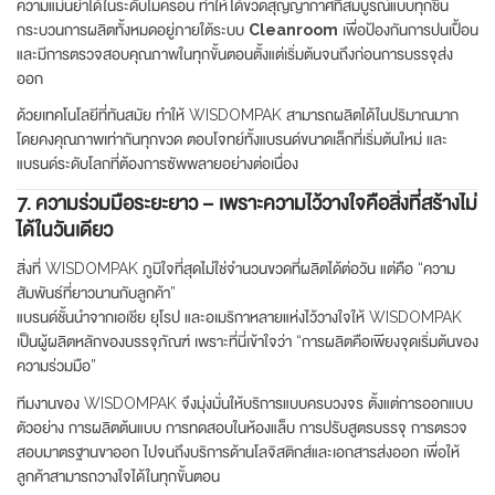
ความแม่นยำได้ในระดับไมครอน ทำให้ได้ขวดสุญญากาศที่สมบูรณ์แบบทุกชิ้น
กระบวนการผลิตทั้งหมดอยู่ภายใต้ระบบ
Cleanroom
เพื่อป้องกันการปนเปื้อน
และมีการตรวจสอบคุณภาพในทุกขั้นตอนตั้งแต่เริ่มต้นจนถึงก่อนการบรรจุส่ง
ออก
ด้วยเทคโนโลยีที่ทันสมัย ทำให้ WISDOMPAK สามารถผลิตได้ในปริมาณมาก
โดยคงคุณภาพเท่ากันทุกขวด ตอบโจทย์ทั้งแบรนด์ขนาดเล็กที่เริ่มต้นใหม่ และ
แบรนด์ระดับโลกที่ต้องการซัพพลายอย่างต่อเนื่อง
7. ความร่วมมือระยะยาว – เพราะความไว้วางใจคือสิ่งที่สร้างไม่
ได้ในวันเดียว
สิ่งที่ WISDOMPAK ภูมิใจที่สุดไม่ใช่จำนวนขวดที่ผลิตได้ต่อวัน แต่คือ “ความ
สัมพันธ์ที่ยาวนานกับลูกค้า”
แบรนด์ชั้นนำจากเอเชีย ยุโรป และอเมริกาหลายแห่งไว้วางใจให้ WISDOMPAK
เป็นผู้ผลิตหลักของบรรจุภัณฑ์ เพราะที่นี่เข้าใจว่า “การผลิตคือเพียงจุดเริ่มต้นของ
ความร่วมมือ”
ทีมงานของ WISDOMPAK จึงมุ่งมั่นให้บริการแบบครบวงจร ตั้งแต่การออกแบบ
ตัวอย่าง การผลิตต้นแบบ การทดสอบในห้องแล็บ การปรับสูตรบรรจุ การตรวจ
สอบมาตรฐานขาออก ไปจนถึงบริการด้านโลจิสติกส์และเอกสารส่งออก เพื่อให้
ลูกค้าสามารถวางใจได้ในทุกขั้นตอน