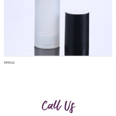
XM002
Call Us