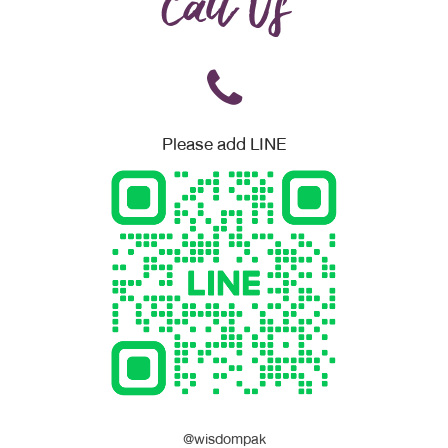
Call Us
Please add LINE
@wisdompak