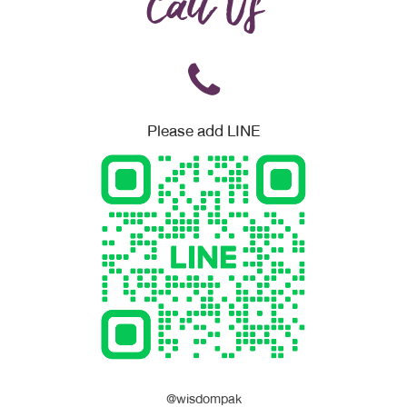
Call Us
Please add LINE
@wisdompak