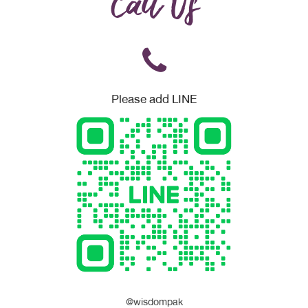
Call Us
Please add LINE
@wisdompak