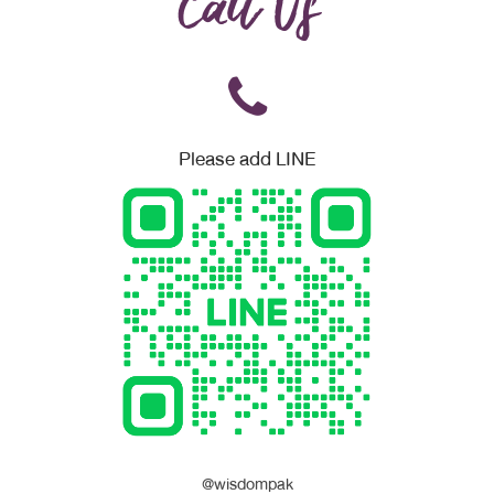
Call Us
Please add LINE
@wisdompak