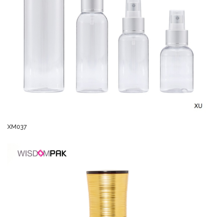
XM037