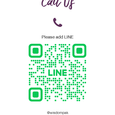
Call Us
Please add LINE
@wisdompak