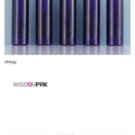
XM055