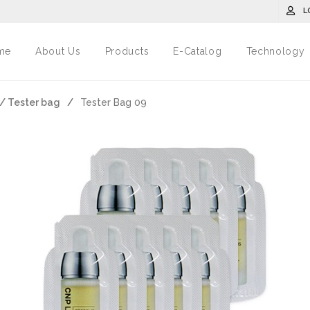
L
me
About Us
Products
E-Catalog
Technology
 / Tester bag
/
Tester Bag 09