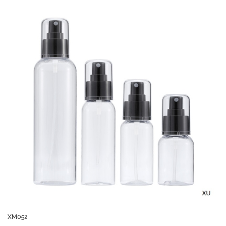
XM052