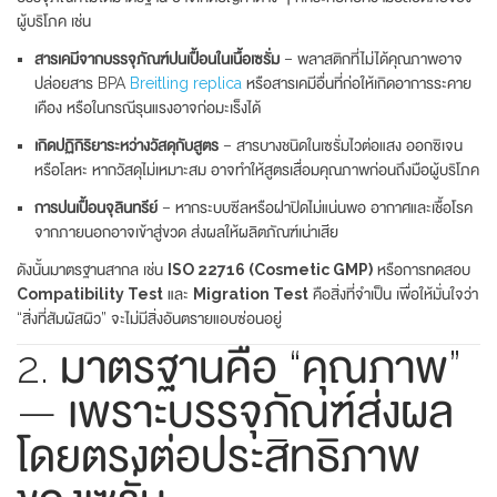
ผู้บริโภค เช่น
สารเคมีจากบรรจุภัณฑ์ปนเปื้อนในเนื้อเซรั่ม
– พลาสติกที่ไม่ได้คุณภาพอาจ
ปล่อยสาร BPA
Breitling replica
หรือสารเคมีอื่นที่ก่อให้เกิดอาการระคาย
เคือง หรือในกรณีรุนแรงอาจก่อมะเร็งได้
เกิดปฏิกิริยาระหว่างวัสดุกับสูตร
– สารบางชนิดในเซรั่มไวต่อแสง ออกซิเจน
หรือโลหะ หากวัสดุไม่เหมาะสม อาจทำให้สูตรเสื่อมคุณภาพก่อนถึงมือผู้บริโภค
การปนเปื้อนจุลินทรีย์
– หากระบบซีลหรือฝาปิดไม่แน่นพอ อากาศและเชื้อโรค
จากภายนอกอาจเข้าสู่ขวด ส่งผลให้ผลิตภัณฑ์เน่าเสีย
ดังนั้นมาตรฐานสากล เช่น
ISO 22716 (Cosmetic GMP)
หรือการทดสอบ
Compatibility Test
และ
Migration Test
คือสิ่งที่จำเป็น เพื่อให้มั่นใจว่า
“สิ่งที่สัมผัสผิว” จะไม่มีสิ่งอันตรายแอบซ่อนอยู่
2. มาตรฐานคือ “คุณภาพ”
— เพราะบรรจุภัณฑ์ส่งผล
โดยตรงต่อประสิทธิภาพ