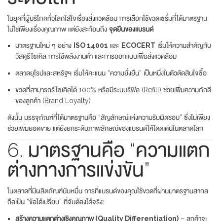
ในยุคที่ผู้บริโภคทั่วโลกใส่ใจเรื่องสิ่งแวดล้อม การเลือกใช้ขวดเซรั่มที่ได้มาตรฐาน
ไม่ใช่เพียงเรื่องคุณภาพ แต่ยังสะท้อนถึง
จุดยืนของแบรนด์
มาตรฐานใหม่ ๆ อย่าง
ISO 14001
และ
ECOCERT
เริ่มให้ความสำคัญกับ
วัสดุรีไซเคิล การใช้พลังงานต่ำ และการออกแบบเพื่อสิ่งแวดล้อม
ตลาดยุโรปและสหรัฐฯ เริ่มให้คะแนน “ความยั่งยืน” เป็นหนึ่งในตัวตัดสินใจซื้อ
ขวดที่สามารถรีไซเคิลได้ 100% หรือมีระบบรีฟิล (Refill) ช่วยเพิ่มความภักดี
ของลูกค้า (Brand Loyalty)
ดังนั้น บรรจุภัณฑ์ที่ได้มาตรฐานคือ “สัญลักษณ์แห่งความรับผิดชอบ” ซึ่งไม่เพียง
ช่วยเพิ่มยอดขาย แต่ยังยกระดับภาพลักษณ์ของแบรนด์ให้โดดเด่นในตลาดโลก
6. มาตรฐานคือ “ความแตก
ต่างทางการแข่งขัน”
ในตลาดที่มีผลิตภัณฑ์นับหมื่น การที่แบรนด์ของคุณใช้ขวดที่ผ่านมาตรฐานสากล
ถือเป็น “ข้อได้เปรียบ” ที่จับต้องได้จริง:
สร้างความแตกต่างเชิงคุณภาพ (Quality Differentiation)
– ลูกค้าจะ