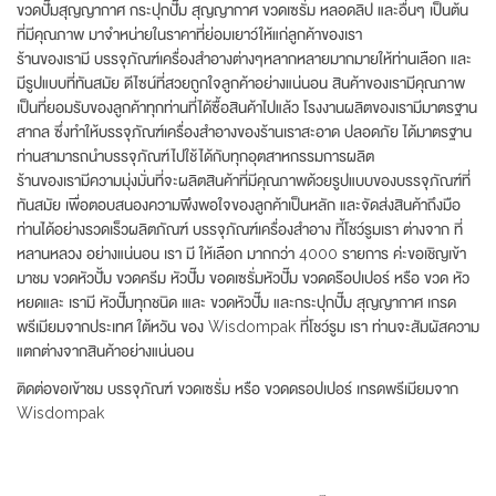
ขวดปั๊มสุญญากาศ กระปุกปั๊ม สุญญากาศ ขวดเซรั่ม หลอดลิป และอื่นๆ เป็นต้น
ที่มีคุณภาพ มาจำหน่ายในราคาที่ย่อมเยาว์ให้แก่ลูกค้าของเรา
ร้านของเรามี บรรจุภัณฑ์เครื่องสำอางต่างๆหลากหลายมากมายให้ท่านเลือก และ
มีรูปแบบที่ทันสมัย ดีไซน์ที่สวยถูกใจลูกค้าอย่างแน่นอน สินค้าของเรามีคุณภาพ
เป็นที่ยอมรับของลูกค้าทุกท่านที่ได้ซื้อสินค้าไปแล้ว โรงงานผลิตของเรามีมาตรฐาน
สากล ซึ่งทำให้บรรจุภัณฑ์เครื่องสำอางของร้านเราสะอาด ปลอดภัย ได้มาตรฐาน
ท่านสามารถนำบรรจุภัณฑ์ไปใช้ได้กับทุกอุตสาหกรรมการผลิต
ร้านของเรามีความมุ่งมั่นที่จะผลิตสินค้าที่มีคุณภาพด้วยรูปแบบของบรรจุภัณฑ์ที่
ทันสมัย เพื่อตอบสนองความพึงพอใจของลูกค้าเป็นหลัก และจัดส่งสินค้าถึงมือ
ท่านได้อย่างรวดเร็วผลิตภัณฑ์ บรรจุภัณฑ์เครื่องสำอาง ที้โชว์รูมเรา ต่างจาก ที่
หลานหลวง อย่างแน่นอน เรา มี ให้เลือก มากกว่า 4000 รายการ ค่ะขอเชิญเข้า
มาชม ขวดหัวปั้ม ขวดครีม หัวปั๊ม ขอดเซรั่มหัวปั๊ม ขวดดร๊อปเปอร์ หรือ ขวด หัว
หยดและ เรามี หัวปั๊มทุกชนิด เและ ขวดหัวปั๊ม และกระปุกปั๊ม สุญญากาศ เกรด
พรีเมียมจากประเทศ ใต้หวัน ของ Wisdompak ที่โชว์รูม เรา ท่านจะสัมผัสความ
แตกต่างจากสินค้าอย่างแน่นอน
ติดต่อขอเข้าชม บรรจุภัณฑ์ ขวดเซรั่ม หรือ ขวดดรอปเปอร์ เกรดพรีเมียมจาก
Wisdompak