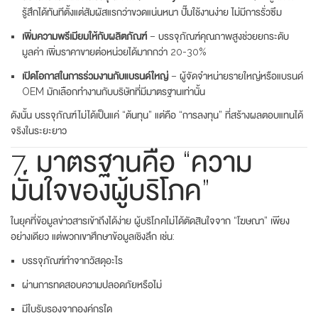
รู้สึกได้ทันทีตั้งแต่สัมผัสแรกว่าขวดแน่นหนา ปั๊มใช้งานง่าย ไม่มีการรั่วซึม
เพิ่มความพรีเมียมให้กับผลิตภัณฑ์
– บรรจุภัณฑ์คุณภาพสูงช่วยยกระดับ
มูลค่า เพิ่มราคาขายต่อหน่วยได้มากกว่า 20-30%
เปิดโอกาสในการร่วมงานกับแบรนด์ใหญ่
– ผู้จัดจำหน่ายรายใหญ่หรือแบรนด์
OEM มักเลือกทำงานกับบริษัทที่มีมาตรฐานเท่านั้น
ดังนั้น บรรจุภัณฑ์ไม่ได้เป็นแค่ “ต้นทุน” แต่คือ “การลงทุน” ที่สร้างผลตอบแทนได้
จริงในระยะยาว
7. มาตรฐานคือ “ความ
มั่นใจของผู้บริโภค”
ในยุคที่ข้อมูลข่าวสารเข้าถึงได้ง่าย ผู้บริโภคไม่ได้ตัดสินใจจาก “โฆษณา” เพียง
อย่างเดียว แต่พวกเขาศึกษาข้อมูลเชิงลึก เช่น:
บรรจุภัณฑ์ทำจากวัสดุอะไร
ผ่านการทดสอบความปลอดภัยหรือไม่
มีใบรับรองจากองค์กรใด