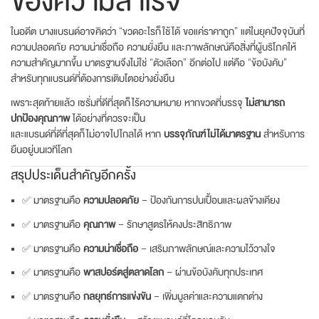
ของความสำเร็จ
ในอดีต บางแบรนด์อาจคิดว่า “ขวดอะไรก็ใช้ได้ ขอแค่ราคาถูก” แต่ในยุคปัจจุบันที่
ความปลอดภัย ความน่าเชื่อถือ ความยั่งยืน และภาพลักษณ์คือสิ่งที่ผู้บริโภคให้
ความสำคัญมากขึ้น มาตรฐานจึงไม่ใช่ “ตัวเลือก” อีกต่อไป แต่คือ “ข้อบังคับ”
สำหรับทุกแบรนด์ที่ต้องการเติบโตอย่างยั่งยืน
เพราะสุดท้ายแล้ว เซรั่มที่ดีที่สุดก็ไร้ความหมาย หากขวดที่บรรจุ
ไม่สามารถ
ปกป้องคุณภาพ
ได้อย่างที่ควรจะเป็น
และแบรนด์ที่ดีที่สุดก็ไม่อาจไปไกลได้ หาก
บรรจุภัณฑ์ไม่ได้มาตรฐาน
สำหรับการ
ยืนอยู่บนเวทีโลก
สรุปประเด็นสำคัญอีกครั้ง
✅ มาตรฐานคือ
ความปลอดภัย
– ป้องกันการปนเปื้อนและผลข้างเคียง
✅ มาตรฐานคือ
คุณภาพ
– รักษาสูตรให้คงประสิทธิภาพ
✅ มาตรฐานคือ
ความน่าเชื่อถือ
– เสริมภาพลักษณ์และความไว้วางใจ
✅ มาตรฐานคือ
พาสปอร์ตสู่ตลาดโลก
– ผ่านข้อบังคับทุกประเทศ
✅ มาตรฐานคือ
กลยุทธ์การแข่งขัน
– เพิ่มมูลค่าและความแตกต่าง