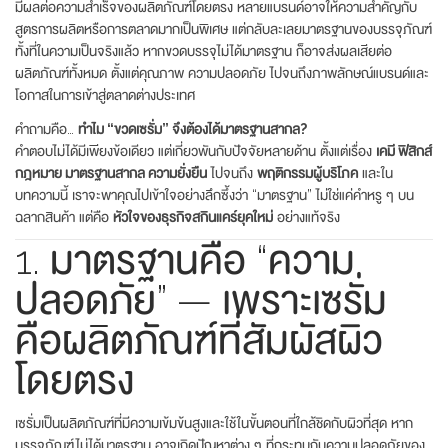
มีผลต่อความสำเร็จของผลิตภัณฑ์โดยตรง หลายแบรนด์อาจให้ความสำคัญกับ
สูตรการผลิตหรือการตลาดมากเป็นพิเศษ แต่กลับละเลยมาตรฐานของบรรจุภัณฑ์
ทั้งที่ในความเป็นจริงแล้ว หากขวดบรรจุไม่ได้มาตรฐาน ก็อาจส่งผลเสียต่อ
ผลิตภัณฑ์ทั้งหมด ตั้งแต่คุณภาพ ความปลอดภัย ไปจนถึงภาพลักษณ์แบรนด์และ
โอกาสในการเข้าสู่ตลาดต่างประเทศ
คำถามคือ…
ทำไม “ขวดเซรั่ม” จึงต้องได้มาตรฐานสากล?
คำตอบไม่ได้มีเพียงข้อเดียว แต่เกี่ยวพันกับปัจจัยหลายด้าน ตั้งแต่เรื่อง
เคมี ฟิสิกส์
กฎหมาย มาตรฐานสากล ความยั่งยืน
ไปจนถึง
พฤติกรรมผู้บริโภค
และใน
บทความนี้ เราจะพาคุณไปเข้าใจอย่างลึกซึ้งว่า “มาตรฐาน” ไม่ใช่แค่คำหรู ๆ บน
ฉลากสินค้า แต่คือ
หัวใจของธุรกิจสกินแคร์ยุคใหม่
อย่างแท้จริง
1. มาตรฐานคือ “ความ
ปลอดภัย” — เพราะเซรั่ม
คือผลิตภัณฑ์ที่สัมผัสผิว
โดยตรง
เซรั่มเป็นผลิตภัณฑ์ที่มีความเข้มข้นสูงและใช้ในขั้นตอนที่ใกล้ชิดกับผิวที่สุด หาก
บรรจุภัณฑ์ไม่ได้มาตรฐาน อาจเกิดปัญหาต่าง ๆ ที่กระทบกับความปลอดภัยของ