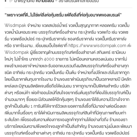
✅ มาตรฐานคือ
ความยั่งยืน
– สร้างแบรนด์ที่โลกยอมรับ
“เพราะขวดที่ดี…ไม่ใช่แค่สิ่งห่อหุ้มเซรั่ม แต่คือสิ่งที่ห่อหุ้มอนาคตของแบรนด์”
Wisdmpak จำหน่าย ขวดสเปรย์น้ำแร่ ขวดปั๊มสุญญากาศ หลอดครีม ขวดปั๊ม
ขวดน้ำมันหอมระเหย บรรจุภัณฑ์เครื่องสำอาง กระปุกครีม ขวดแก้ว เช่น ขวดเซ
รั่ม ขวดดร๊อปเปอร์ กระปุกครีมราคาส่ง ซองครีมราคาส่ง ขวดปั๊มครีมราคาส่ง
หรือ ราคาโรงงาน….เยี่ยมชมเว็บไซต์เราที่ https://www.wisdompak.com ค่ะ
Wisdompak ผู้เชี่ยวชาญด้านบรรจุภัณฑ์เครื่องสำอางค์ สกินแคร์ เรามีแบบ
ใหม่ๆ ไม่ซ้ำใคร มากกว่า 4000 รายการ ไม่เหมือนหลานหลวงแน่นอน ราคาไม่
แพงร้านของเราจำหน่ายและรับออกแบบรวมถึงผลิตบรรจุภัณฑ์เครื่องสำอางทุก
ชนิด อาทิเช่น กระปุกครีม ขวดปั๊มครีม เป็นต้น จำหน่ายทั้งปลีกและส่งในราคาถูก
โดยเป็นราคาต้นทุนจากโรงงาน ร้านของเราดำเนินธุรกิจมาเป็นเวลาหลายปี มีหลัก
แหล่งและมีฐานผลิตชัดเจนเชื่อถือได้แน่นอน ราคาถูกมากเป็นพิเศษสำหรับ บริษัท
ต่างๆ หรือแม่ค้า พ่อค้าออนไลน์ที่สนใจอยากเริ่มต้นธุรกิจที่ต้องใช้บรรจุภัณฑ์เป็น
จำนวนมากๆ ซื้อเยอะมีส่วนลดให้อีกคุ้มสุดๆ ร้านของเราได้รับความไว้วางใจจาก
ลูกค้าเป็นอันดับ 1 การันตีได้จากรีวิวและยอดการสั่งซื้อที่มีมาอย่างต่อเนื่องและ
เพิ่มมากขึ้นเรื่อยๆ เราได้ดำเนินการผลิตบรรจุภัณฑ์สินค้าที่มีคุณภาพเทียบเท่า
ระดับโลก เพื่อรองรับความต้องการของลูกค้าทุกท่านได้อย่างทั่วถึง ร้านของเรา
บริการโดยเน้นความพึงพอใจของลูกค้าเป็นสิ่งสำคัญ ร้านของเรามุ่งมั่นและพัฒนา
บรรจุภัณฑ์เครื่องสำอางต่างๆ อาทิเช่น กระปุกครีม ขวดปั๊มครีม ขวดดร๊อปเปอร์