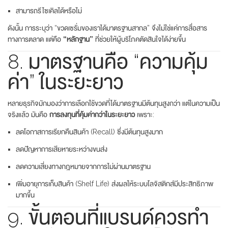
สามารถรีไซเคิลได้หรือไม่
ดังนั้น การระบุว่า “ขวดเซรั่มของเราได้มาตรฐานสากล” จึงไม่ใช่แค่การสื่อสาร
ทางการตลาด แต่คือ
“หลักฐาน”
ที่ช่วยให้ผู้บริโภคตัดสินใจได้ง่ายขึ้น
8. มาตรฐานคือ “ความคุ้ม
ค่า” ในระยะยาว
หลายธุรกิจมักมองว่าการเลือกใช้ขวดที่ได้มาตรฐานมีต้นทุนสูงกว่า แต่ในความเป็น
จริงแล้ว มันคือ
การลงทุนที่คุ้มค่ากว่าในระยะยาว
เพราะ:
ลดโอกาสการเรียกคืนสินค้า (Recall) ซึ่งมีต้นทุนสูงมาก
ลดปัญหาการเสียหายระหว่างขนส่ง
ลดความเสี่ยงทางกฎหมายจากการไม่ผ่านมาตรฐาน
เพิ่มอายุการเก็บสินค้า (Shelf Life) ส่งผลให้ระบบโลจิสติกส์มีประสิทธิภาพ
มากขึ้น
9. ขั้นตอนที่แบรนด์ควรทำ