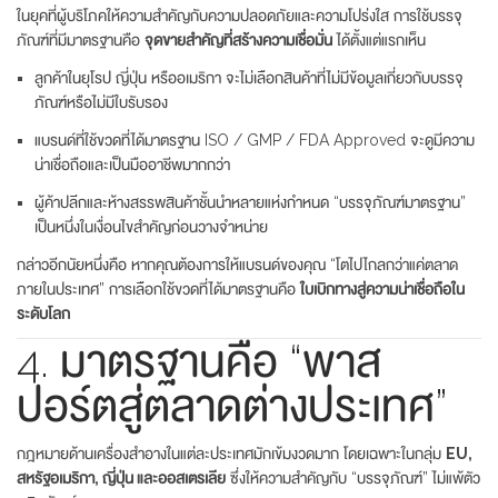
ในยุคที่ผู้บริโภคให้ความสำคัญกับความปลอดภัยและความโปร่งใส การใช้บรรจุ
ภัณฑ์ที่มีมาตรฐานคือ
จุดขายสำคัญที่สร้างความเชื่อมั่น
ได้ตั้งแต่แรกเห็น
ลูกค้าในยุโรป ญี่ปุ่น หรืออเมริกา จะไม่เลือกสินค้าที่ไม่มีข้อมูลเกี่ยวกับบรรจุ
ภัณฑ์หรือไม่มีใบรับรอง
แบรนด์ที่ใช้ขวดที่ได้มาตรฐาน ISO / GMP / FDA Approved จะดูมีความ
น่าเชื่อถือและเป็นมืออาชีพมากกว่า
ผู้ค้าปลีกและห้างสรรพสินค้าชั้นนำหลายแห่งกำหนด “บรรจุภัณฑ์มาตรฐาน”
เป็นหนึ่งในเงื่อนไขสำคัญก่อนวางจำหน่าย
กล่าวอีกนัยหนึ่งคือ หากคุณต้องการให้แบรนด์ของคุณ “โตไปไกลกว่าแค่ตลาด
ภายในประเทศ” การเลือกใช้ขวดที่ได้มาตรฐานคือ
ใบเบิกทางสู่ความน่าเชื่อถือใน
ระดับโลก
4. มาตรฐานคือ “พาส
ปอร์ตสู่ตลาดต่างประเทศ”
กฎหมายด้านเครื่องสำอางในแต่ละประเทศมักเข้มงวดมาก โดยเฉพาะในกลุ่ม
EU,
สหรัฐอเมริกา, ญี่ปุ่น และออสเตรเลีย
ซึ่งให้ความสำคัญกับ “บรรจุภัณฑ์” ไม่แพ้ตัว