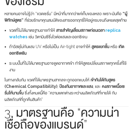
ของเซรั่ม
หลายคนอาจไม่รู้ว่า “ขวดเซรั่ม” มีหน้าที่มากกว่าแค่เก็บของเหลว เพราะมันคือ
“ผู้
พิทักษ์สูตร”
ที่ช่วยรักษาคุณสมบัติของสารออกฤทธิ์ให้อยู่ครบจนถึงหยดสุดท้าย
ขวดที่ไม่ได้มาตรฐานอาจทำให้
สารสำคัญเสื่อมสภาพก่อนเวลา
replica
watches
เช่น วิตามินซีซึ่งไวต่อแสงและออกซิเจน
ถ้าวัสดุไม่กันแสง UV หรือไม่เป็น Air-tight อาจทำให้
สูตรแยกชั้น
หรือ
เกิด
ออกซิเดชัน
ระบบปั๊มที่ไม่ได้มาตรฐานอาจดูดอากาศเข้า ทำให้สูตรเปลี่ยนสภาพทุกครั้งที่ใช้
งาน
ในทางกลับกัน ขวดที่ได้มาตรฐานสากลจะถูกออกแบบให้
เข้ากันได้กับสูตร
(Chemical Compatibility)
,
ป้องกันอากาศและแสง
, และ
คงสภาพเนื้อเซ
รั่มให้นานขึ้น
ซึ่งทั้งหมดนี้คือ “ความแตกต่างระหว่างผลิตภัณฑ์ที่ขายได้ กับ
ผลิตภัณฑ์ที่ถูกคืนสินค้า”
3. มาตรฐานคือ “ความน่า
เชื่อถือของแบรนด์”