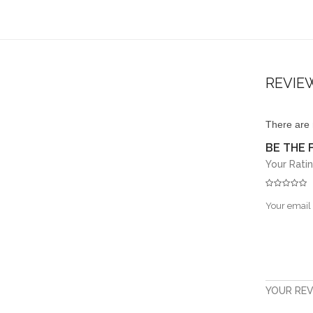
REVIE
There are 
BE THE 
Your Rati
Your email 
YOUR RE