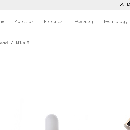
L
me
About Us
Products
E-Catalog
Technology
rend
/
NT006