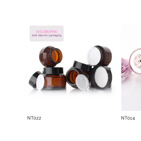
NT022
NT014